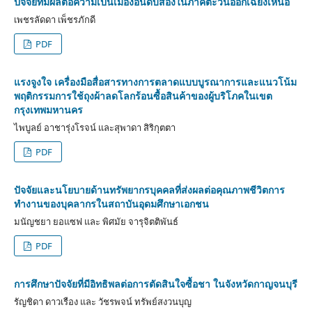
ปัจจัยที่มีผลต่อความเป็นเมืองอันดับสองในภาคตะวันออกเฉียงเหนือ
เพชรลัดดา เพ็ชรภักดี
PDF
แรงจูงใจ เครื่องมือสื่อสารทางการตลาดแบบบูรณาการและแนวโน้ม
พฤติกรรมการใช้ถุงผ้าลดโลกร้อนซื้อสินค้าของผู้บริโภคในเขต
กรุงเทพมหานคร
ไพบูลย์ อาชารุ่งโรจน์ และสุพาดา สิริกุตตา
PDF
ปัจจัยและนโยบายด้านทรัพยากรบุคคลที่ส่งผลต่อคุณภาพชีวิตการ
ทำงานของบุคลากรในสถาบันอุดมศึกษาเอกชน
มนัญชยา ยอแซฟ และ พิศมัย จารุจิตติพันธ์
PDF
การศึกษาปัจจัยที่มีอิทธิพลต่อการตัดสินใจซื้อชา ในจังหวัดกาญจนบุรี
รัญชิดา ดาวเรือง และ วัชรพจน์ ทรัพย์สงวนบุญ