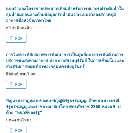
แบบจำลองโครงข่ายประสาทเทียมสำหรับการพยากรณ์ระดับน้ำใน
ลุ่มน้ำยมตอนล่างด้วยข้อมูลกริดน้ำฝนจากแบบจำลองสภาพภูมิ
อากาศชื่อหัวข้อภาษาไทย
ทวี ชัยพิมลผลิน
PDF
การวิเคราะห์ศักยภาพการพัฒนาการเป็นศูนย์กลางการบินด้านการ
บริการขนส่งทางอากาศ ท่าอากาศยานบุรีรัมย์ ในการเชื่อมโยงและ
ส่งเสริมการท่องเที่ยวของกลุ่มนครชัยบุรินทร์
ธิตินันธุ์ ชาญโกศล
PDF
ปัญหาทางกฎหมายของบทบัญญัติรัฐธรรมนูญ: ศึกษาเฉพาะกรณี
รัฐธรรมนูญแห่งราชอาณาจักรไทย พุทธศักราช 2560 หมวด 5 ว่า
ด้วย “หน้าที่ของรัฐ”
นภดล จันโหนง
PDF