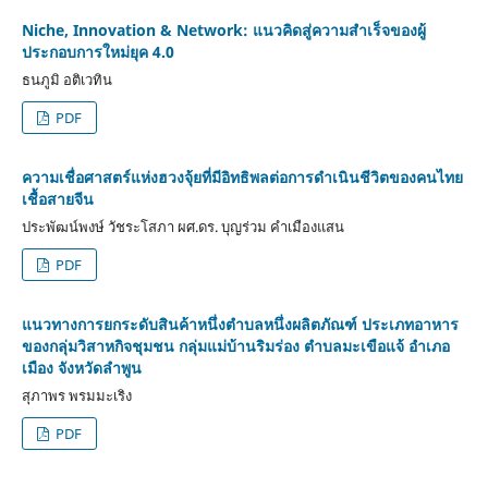
Niche, Innovation & Network: แนวคิดสู่ความสำเร็จของผู้
ประกอบการใหม่ยุค 4.0
ธนภูมิ อติเวทิน
PDF
ความเชื่อศาสตร์แห่งฮวงจุ้ยที่มีอิทธิพลต่อการดำเนินชีวิตของคนไทย
เชื้อสายจีน
ประพัฒน์พงษ์ วัชระโสภา ผศ.ดร. บุญร่วม คำเมืองแสน
PDF
แนวทางการยกระดับสินค้าหนึ่งตำบลหนึ่งผลิตภัณฑ์ ประเภทอาหาร
ของกลุ่มวิสาหกิจชุมชน กลุ่มแม่บ้านริมร่อง ตำบลมะเขือแจ้ อำเภอ
เมือง จังหวัดลำพูน
สุภาพร พรมมะเริง
PDF