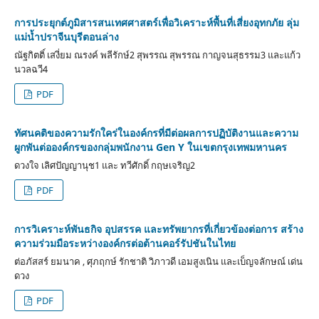
การประยุกต์ภูมิสารสนเทศศาสตร์เพื่อวิเคราะห์พื้นที่เสี่ยงอุทกภัย ลุ่ม
แม่น้ำปราจีนบุรีตอนล่าง
ณัฐกิตติ์ เสงี่ยม ณรงค์ พลีรักษ์2 สุพรรณ สุพรรณ กาญจนสุธรรม3 และแก้ว
นวลฉวี4
PDF
ทัศนคติของความรักใคร่ในองค์กรที่มีต่อผลการปฏิบัติงานและความ
ผูกพันต่อองค์กรของกลุ่มพนักงาน Gen Y ในเขตกรุงเทพมหานคร
ดวงใจ เลิศปัญญานุช1 และ ทวีศักดิ์ กฤษเจริญ2
PDF
การวิเคราะห์พันธกิจ อุปสรรค และทรัพยากรที่เกี่ยวข้องต่อการ สร้าง
ความร่วมมือระหว่างองค์กรต่อต้านคอร์รัปชันในไทย
ต่อภัสสร์ ยมนาค , ศุภฤกษ์ รักชาติ วิภาวดี เอมสูงเนิน และเบ็ญจลักษณ์ เด่น
ดวง
PDF