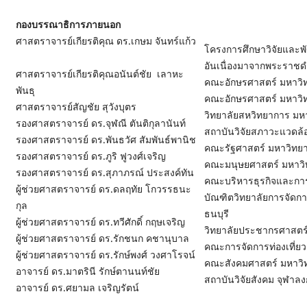
กองบรรณาธิการภายนอก
ศาสตราจารย์เกียรติคุณ ดร.เกษม จันทร์แก้ว
โครงการศึกษาวิจัยและพั
อันเนื่องมาจากพระราชดำ
ศาสตราจารย์เกียรติคุณอนันต์ชัย เลาหะ
คณะอักษรศาสตร์ มหาวิ
พันธุ
คณะอักษรศาสตร์ มหาวิ
ศาสตราจารย์สัญชัย สุวังบุตร
วิทยาลัยสหวิทยาการ มห
รองศาสตราจารย์ ดร.จุฬณี ตันติกุลานันท์
สถาบันวิจัยสภาวะแวดล้
รองศาสตราจารย์ ดร.พันธวัศ สัมพันธ์พานิช
คณะรัฐศาสตร์ มหาวิทย
รองศาสตราจารย์ ดร.ภูริ ฟูวงศ์เจริญ
คณะมนุษยศาสตร์ มหาวิ
รองศาสตราจารย์ ดร.สุภาภรณ์ ประสงค์ทัน
คณะบริหารธุรกิจและการ
ผู้ช่วยศาสตราจารย์ ดร.ดลฤทัย โกวรรธนะ
บัณฑิตวิทยาลัยการจัดก
กุล
ธนบุรี
ผู้ช่วยศาสตราจารย์ ดร.ทวีศักดิ์ กฤษเจริญ
วิทยาลัยประชากรศาสตร์
ผู้ช่วยศาสตราจารย์ ดร.รักชนก คชานุบาล
คณะการจัดการท่องเที่ย
ผู้ช่วยศาสตราจารย์ ดร.รักษ์พงศ์ วงศาโรจน์
คณะสังคมศาสตร์ มหาวิ
อาจารย์ ดร.มาตรินี รักษ์ตานนท์ชัย
สถาบันวิจัยสังคม จุฬาล
อาจารย์ ดร.ศยามล เจริญรัตน์