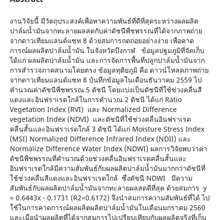
งานวิจัยนี้ มีวัตถุประสงค์เพื่อหาความพันธ์ที่ดีที่สุดระหว่างผลผลิต
ปาล์มน้ำมันจากทะลายผลสดกับค่าดัชนีพืชพรรณที่ได้จากภาพถ่าย
จากดาวเทียมแลนด์แซท 8 ด้วยสมการถดถอยอย่างง่าย เพื่อคาด
การณ์ผลผลิตปาล์มน้ำมัน ในจังหวัดบึงกาฬ ข้อมูลปฐมภูมิที่จัดเก็บ
ได้แก่ ผลผลิตปาล์มน้ำมัน และการจัดการพื้นที่ปลูกปาล์มน้ำมันจาก
การสำรวจภาคสนามโดยตรง ข้อมูลทุติยภูมิ คือ ดาวน์โหลดภาพถ่าย
จากดาวเทียมแลนด์แซท 8 บันทึกข้อมูลในเดือนธันวาคม 2559 ไป
คำนวณค่าดัชนีพืชพรรณ 5 ดัชนี โดยแบ่งเป็นดัชนีที่ใช้ช่วงคลื่นสี
แดงและอินฟราเรดใกล้ในการคำนวณ 2 ดัชนี ได้แก่ Ratio
Vegetation Index (RVI) และ Normalized Difference
vegetation Index (NDVI) และดัชนีที่ใช้ช่วงคลื่นอินฟราเรด
คลื่นสั้นและอินฟราเรดใกล้ 3 ดัชนี ได้แก่ Moisture Stress Index
(MSI) Normalized Difference Infrared Index (NDII) และ
Normalize Difference Water Index (NDWI) ผลการวิจัยพบว่าค่า
ดัชนีพืชพรรณที่คำนวณด้วยช่วงคลื่นอินฟราเรดคลื่นสั้นและ
อินฟราเรดใกล้มีความสัมพันธ์กับผลผลิตปาล์มน้ำมันมากกว่าดัชนีที่
ใช้ช่วงคลื่นสีแดงและอินฟราเรดใกล้ ซึ่งดัชนี NDWI มีความ
สัมพันธ์กับผลผลิตปาล์มน้ำมันจากทะลายผลสดดีที่สุด ด้วยสมการ y
= 0.6443x - 0.1731 (R2=0.6172) จึงนำสมการความสัมพันธ์ที่ได้ ไป
ใช้ในการคาดการณ์ผลผลิตผลิตปาล์มน้ำมันในเดือนมกราคม 2560
และเมื่อนำผลผลิตที่ได้จากสมการไปเปรียบเทียบกับผลผลิตจริงที่เก็บ