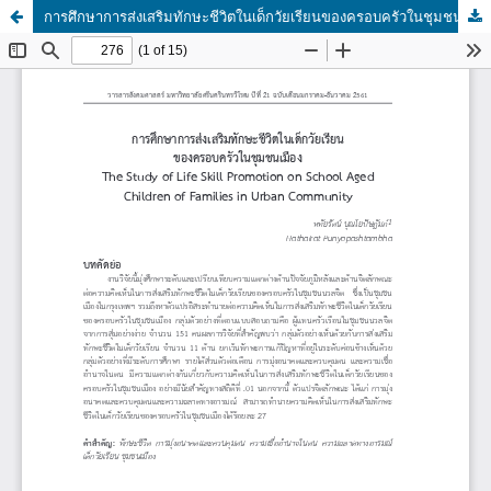
การศึกษาการส่งเสริมทักษะชีวิตในเด็กวัยเรียนของครอบครัวในชุมชนเมือง