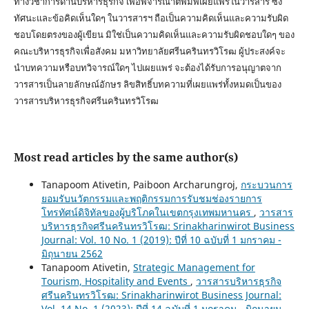
ทางวิชาการด้านบริหารธุรกิจ เพื่อพิจารณาตีพิมพ์เผยแพร่ในวารสาร ซึ่ง
ทัศนะและข้อคิดเห็นใดๆ ในวารสารฯ ถือเป็นความคิดเห็นและความรับผิด
ชอบโดยตรงของผู้เขียน มิใช่เป็นความคิดเห็นและความรับผิดชอบใดๆ ของ
คณะบริหารธุรกิจเพื่อสังคม มหาวิทยาลัยศรีนครินทรวิโรฒ ผู้ประสงค์จะ
นำบทความหรือบทวิจารณ์ใดๆ ไปเผยแพร่ จะต้องได้รับการอนุญาตจาก
วารสารเป็นลายลักษณ์อักษร ลิขสิทธิ์บทความที่เผยแพร่ทั้งหมดเป็นของ
วารสารบริหารธุรกิจศรีนครินทรวิโรฒ
Most read articles by the same author(s)
Tanapoom Ativetin, Paiboon Archarungroj,
กระบวนการ
ยอมรับนวัตกรรมและพฤติกรรมการรับชมช่องรายการ
โทรทัศน์ดิจิทัลของผู้บริโภคในเขตกรุงเทพมหานคร
,
วารสาร
บริหารธุรกิจศรีนครินทรวิโรฒ: Srinakharinwirot Business
Journal: Vol. 10 No. 1 (2019): ปีที่ 10 ฉบับที่ 1 มกราคม -
มิถุนายน 2562
Tanapoom Ativetin,
Strategic Management for
Tourism, Hospitality and Events
,
วารสารบริหารธุรกิจ
ศรีนครินทรวิโรฒ: Srinakharinwirot Business Journal:
Vol. 14 No. 1 (2023): ปีที่ 14 ฉบับที่ 1 มกราคม - มิถุนายน