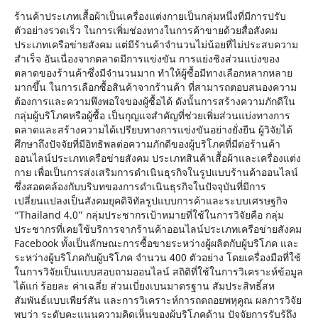
ร้านค้าประเภทเสื้อผ้าเป็นเครื่องแต่งกายเป็นกลุ่มหนึ่งที่มีการปรับ
ตัวอย่างรวดเร็ว ในการเพิ่มช่องทางในการค้าขายด้วยสื่อสังคม
ประเภทเครือข่ายสังคม แต่มีร้านค้าจำนวนไม่น้อยที่ไม่ประสบความ
สำเร็จ อันเนื่องจากตลาดมีการแข่งขัน การแย่งชิงส่วนแบ่งของ
ตลาดของร้านค้าซึ่งมีจำนวนมาก ทำให้ผู้ซื้อมีทางเลือกหลากหลาย
มากขึ้น ในการเลือกซื้อสินค้าจากร้านค้า ที่สามารถตอบสนองความ
ต้องการและความพึงพอใจของผู้ซื้อได้ ดังนั้นการสร้างความภักดีใน
กลุ่มผู้บริโภคหรือผู้ซื้อ เป็นกุญแจสำคัญที่ช่วยเพิ่มส่วนแบ่งทางการ
ตลาดและสร้างความได้เปรียบทางการแข่งขันอย่างยั่งยืน ผู้วิจัยได้
ศึกษาถึงปัจจัยที่มีอิทธิพลต่อความภักดีของผู้บริโภคที่มีต่อร้านค้า
ออนไลน์ประเภทเครือข่ายสังคม ประเภทสินค้าเสื้อผ้าและเครื่องแต่ง
กาย เพื่อเป็นการส่งเสริมการดำเนินธุรกิจในรูปแบบร้านค้าออนไลน์
ซึ่งสอดคล้องกับบริบทของการดำเนินธุรกิจในปัจจุบันที่มีการ
เปลี่ยนแปลงเป็นสังคมยุคดิจิทัลรูปแบบการค้าและระบบเศรษฐกิจ
“Thailand 4.0” กลุ่มประชากรเป้าหมายที่ใช้ในการวิจัยคือ กลุ่ม
ประชากรที่เคยใช้บริการจากร้านค้าออนไลน์ประเภทเครือข่ายสังคม
Facebook ทั้งเป็นลักษณะการซื้อขายระหว่างผู้ผลิตกับผู้บริโภค และ
ระหว่างผู้บริโภคกับผู้บริโภค จำนวน 400 ตัวอย่าง โดยเครื่องมือที่ใช้
ในการวิจัยเป็นแบบสอบถามออนไลน์ สถิติที่ใช้ในการวิเคราะห์ข้อมูล
ได้แก่ ร้อยละ ค่าเฉลี่ย ส่วนเบี่ยงเบนมาตรฐาน สัมประสิทธิ์สห
สัมพันธ์แบบเพียร์สัน และการวิเคราะห์การถดถอยพหุคูณ ผลการวิจัย
พบว่า ระดับคะแนนความคิดเห็นของผู้บริโภคด้าน ปัจจัยการรับรู้ถึง