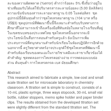
ละของความผิดพลาด (%error) ต่ำกว่าร้อยละ 5% ซึ่งถือว่าอยู่ใน
ช่วงที่ยอมรับได้แต่ใช้ปริมาตรสารละลายน้อยลง (5.00 มิลลิลิตร)
ความเข้มข้นของสารละลายมาตรฐาน 0.05 โมลต่อลิตร ชุด
อุปกรณ์นี้มีต้นทุนต่ำกว่าชุดไทเทรตมาตรฐาน (104 บาท หรือ
US$3) ชุดอุปกรณ์ที่พัฒนาขึ้นนี้จึงเหมาะสำหรับบริบททางการ
ศึกษาที่ไม่สามารถเข้าถึงเครื่องมือที่ทันสมัยในหลายโรงเรียนที่อยู่
ในเขตชนบทของประเทศไทย ชุดไทเทรตนี้นอกจากจะมี
ประโยชน์เป็นสื่อการสอนสำหรับครูแล้ว ยังเป็นการเพิ่ม
ประสบการณ์ที่สนุกสนานสำหรับนักเรียนในห้องปฏิบัติการอีกด้วย
นอกจากนี้ ครูวิทยาศาสตร์อาจประยุกต์ใช้ชุดไทเทรตที่พัฒนานี้
สำหรับห้องเรียนของตนเองในรายวิชาเคมีและสาขาเกี่ยวข้องได้
คำสำคัญ: ชุดทดลองการไทเทรตอย่างง่าย การทดลองแบบย่อ
ส่วน ต้นทุนต่ำ การไทเทรตกรด-เบส มัธยมศึกษา
Abstract
This research aimed to fabricate a simple, low-cost and small
scale titration set for microscale laboratory in chemistry
classroom. A titration set is simple to construct, consists of a
10-mL plastic syringe, three ways stopcock, 30-mL small vial
bottle, rubber stoppers, memo spike holder and paper binder
clips. The results obtained from the developed titration set
were slightly different from the standard titration set. The