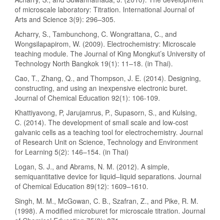
of microscale laboratory: Titration. International Journal of
Arts and Science 3(9): 296–305.
Acharry, S., Tambunchong, C. Wongrattana, C., and
Wongsilapapirom, W. (2009). Electrochemistry: Microscale
teaching module. The Journal of King Mongkut’s University of
Technology North Bangkok 19(1): 11–18. (in Thai).
Cao, T., Zhang, Q., and Thompson, J. E. (2014). Designing,
constructing, and using an inexpensive electronic buret.
Journal of Chemical Education 92(1): 106-109.
Khattiyavong, P, Jarujamrus, P., Supasorn, S., and Kulsing,
C. (2014). The development of small scale and low-cost
galvanic cells as a teaching tool for electrochemistry. Journal
of Research Unit on Science, Technology and Environment
for Learning 5(2): 146–154. (in Thai)
Logan, S. J., and Abrams, N. M. (2012). A simple,
semiquantitative device for liquid–liquid separations. Journal
of Chemical Education 89(12): 1609–1610.
Singh, M. M., McGowan, C. B., Szafran, Z., and Pike, R. M.
(1998). A modified microburet for microscale titration. Journal