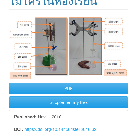
ไมโครในห้องเรียน
Article
Sidebar
PDF
Supplementary files
Published:
Nov 1, 2016
DOI:
https://doi.org/10.14456/jstel.2016.32