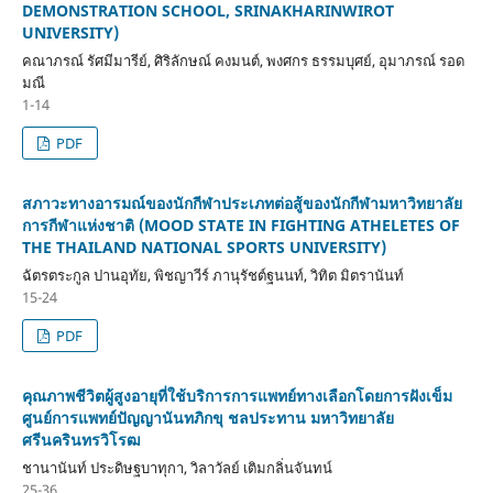
DEMONSTRATION SCHOOL, SRINAKHARINWIROT
UNIVERSITY)
คณาภรณ์ รัศมีมารีย์, ศิริลักษณ์ คงมนต์, พงศกร ธรรมบุศย์, อุมาภรณ์ รอด
มณี
1-14
PDF
สภาวะทางอารมณ์ของนักกีฬาประเภทต่อสู้ของนักกีฬามหาวิทยาลัย
การกีฬาแห่งชาติ (MOOD STATE IN FIGHTING ATHELETES OF
THE THAILAND NATIONAL SPORTS UNIVERSITY)
ฉัตรตระกูล ปานอุทัย, พิชญาวีร์ ภานุรัชต์ฐนนท์, วิทิต มิตรานันท์
15-24
PDF
คุณภาพชีวิตผู้สูงอายุที่ใช้บริการการแพทย์ทางเลือกโดยการฝังเข็ม
ศูนย์การแพทย์ปัญญานันทภิกขุ ชลประทาน มหาวิทยาลัย
ศรีนครินทรวิโรฒ
ชานานันท์ ประดิษฐบาทุกา, วิลาวัลย์ เติมกลิ่นจันทน์
25-36