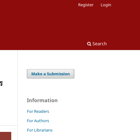
Register
Login
Search
Make a Submission
ร
Information
For Readers
For Authors
For Librarians