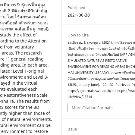
มินการรับรู้การฟื้นฟูสูง
Published
 2 มิติ อย่างมีนัยสำคัญ
2021-06-30
่าน โดยใช้สภาพแวดล้อม
มเหนื่อยล้าสำหรับการอ่าน
 สภาพแวดล้อมฟื้นฟู ทฤษฎี
tudy the effect of
How to Cite
ording to the Attention
ชมเสียง ศ., & เลขะกุล อ. (2021). การใช้ธรรมชา
nd from voluntary
เพื่อช่วยฟื้นฟูจิตใจจากความเหนื่อยล้าสำหรับพื้นที
g areas. The research
ในสำนักหอสมุด มหาวิทยาลัยเชียงใหม่ (APPLYI
are 1) general reading
SIMULATED NATURE AS RESTORATIVE
ding area. In each area,
ENVIRONMENT FOR READING AREAS IN C
ated; Level 1-original
MAI UNIVERSITY LIBRARY).
วารสารศรีนคริน
nvironment; and Level 3-
วิจัยและพัฒนา สาขามนุษยศาสตร์และสังคมศาสตร
ayed in the virtual
13
(25, January-June), 120–132. Retrieved f
ants evaluated each
https://ejournals.swu.ac.th/index.php/sw
ed Restorativeness Scale
icle/view/13714
onnaire. The results from
RS scores for the 3D
More Citation Formats
ntly higher than those of
 of natural environments.
atural environment can be
Issue
 environment to restore