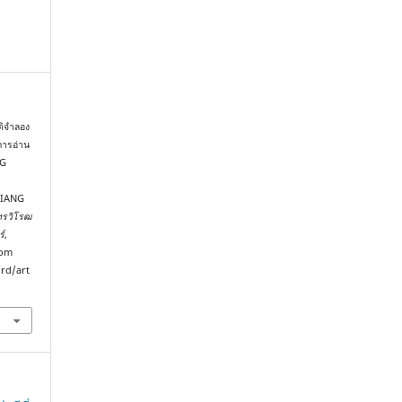
ติจำลอง
่การอ่าน
NG
HIANG
ทรวิโรฒ
์
,
rom
urd/art