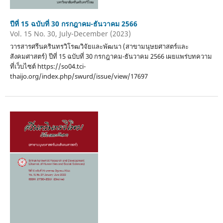
ปีที่ 15 ฉบับที่ 30 กรกฎาคม-ธันวาคม 2566
Vol. 15 No. 30, July-December (2023)
วารสารศรีนครินทรวิโรฒวิจัยและพัฒนา (สาขามนุษยศาสตร์และ
สังคมศาสตร์) ปีที่ 15 ฉบับที่ 30 กรกฎาคม-ธันวาคม 2566 เผยแพร่บทความ
ที่เว็บไซต์ https://so04.tci-
thaijo.org/index.php/swurd/issue/view/17697