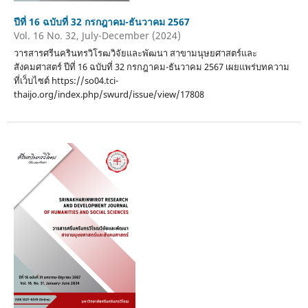
ปีที่ 16 ฉบับที่ 32 กรกฎาคม-ธันวาคม 2567
Vol. 16 No. 32, July-December (2024)
วารสารศรีนครินทรวิโรฒวิจัยและพัฒนา สาขามนุษยศาสตร์และ
สังคมศาสตร์ ปีที่ 16 ฉบับที่ 32 กรกฎาคม-ธันวาคม 2567 เผยแพร่บทความ
ที่เว็บไซต์ https://so04.tci-
thaijo.org/index.php/swurd/issue/view/17808