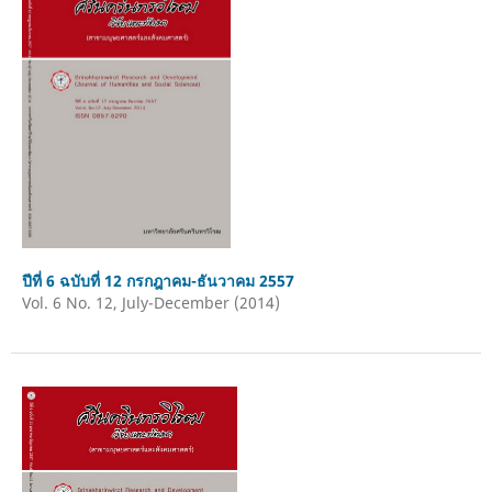
ปีที่ 6 ฉบับที่ 12 กรกฎาคม-ธันวาคม 2557
Vol. 6 No. 12, July-December (2014)