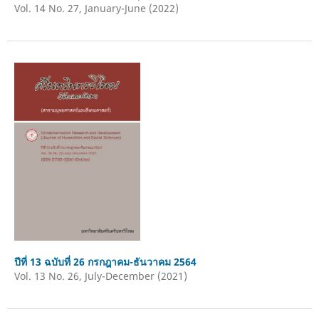
Vol. 14 No. 27, January-June (2022)
ปีที่ 13 ฉบับที่ 26 กรกฎาคม-ธันวาคม 2564
Vol. 13 No. 26, July-December (2021)