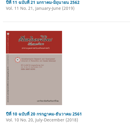
ปีที่ 11 ฉบับที่ 21 มกราคม-มิถุนายน 2562
Vol. 11 No. 21, January-June (2019)
ปีที่ 10 ฉบับที่ 20 กรกฎาคม-ธันวาคม 2561
Vol. 10 No. 20, July-December (2018)