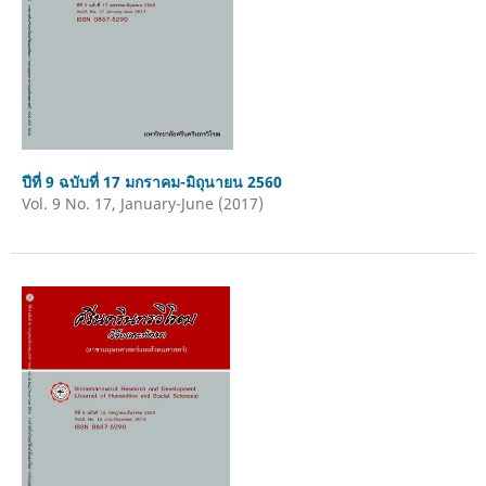
ปีที่ 9 ฉบับที่ 17 มกราคม-มิถุนายน 2560
Vol. 9 No. 17, January-June (2017)