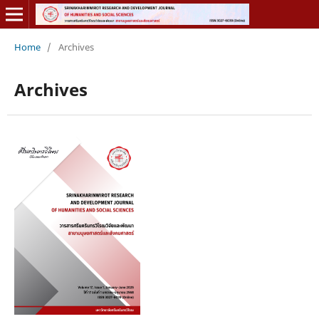
Home
/
Archives
Archives