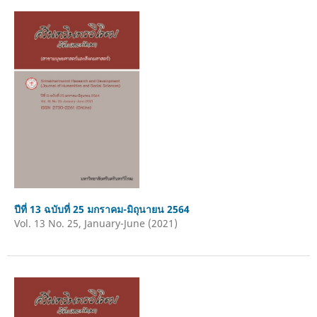
ปีที่ 13 ฉบับที่ 25 มกราคม-มิถุนายน 2564
Vol. 13 No. 25, January-June (2021)