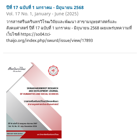
ปีที่ 17 ฉบับที่ 1 มกราคม - มิถุนายน 2568
Vol. 17 No. 1, January - June (2025)
วารสารศรีนครินทรวิโรฒวิจัยและพัฒนา สาขามนุษยศาสตร์และ
สังคมศาสตร์ ปีที่ 17 ฉบับที่ 1 มกราคม - มิถุนายน 2568 เผยแพร่บทความที่
เว็บไซต์ https://so04.tci-
thaijo.org/index.php/swurd/issue/view/17893