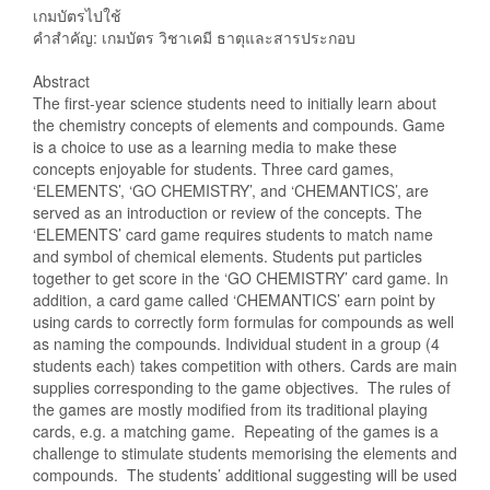
เกมบัตรไปใช้
คำสำคัญ: เกมบัตร วิชาเคมี ธาตุและสารประกอบ
Abstract
The first-year science students need to initially learn about
the chemistry concepts of elements and compounds. Game
is a choice to use as a learning media to make these
concepts enjoyable for students. Three card games,
‘ELEMENTS’, ‘GO CHEMISTRY’, and ‘CHEMANTICS’, are
served as an introduction or review of the concepts. The
‘ELEMENTS’ card game requires students to match name
and symbol of chemical elements. Students put particles
together to get score in the ‘GO CHEMISTRY’ card game. In
addition, a card game called ‘CHEMANTICS’ earn point by
using cards to correctly form formulas for compounds as well
as naming the compounds. Individual student in a group (4
students each) takes competition with others. Cards are main
supplies corresponding to the game objectives. The rules of
the games are mostly modified from its traditional playing
cards, e.g. a matching game. Repeating of the games is a
challenge to stimulate students memorising the elements and
compounds. The students’ additional suggesting will be used