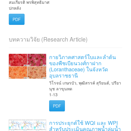
สมเกียรติ พรพิสุทธิมาศ
ปกหลัง
PDF
บทความวิจัย (Research Article)
กายวิภาคศาสตร์ใบและลำต้น
ของพืชเบียนวงศ์กาฝาก
(Loranthaceae) ในจังหวัด
อุบลราชธานี
วิโรจน์ เกษรบัว, พุฒิสรรค์ สุริยนต์, ปรียา
นุช ลาขุนทด
1-13
PDF
การประยุกต์ใช้ WQI และ WPI
สำหรับประเมินคุณภาพน้ำลุ่มน้ำ