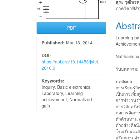
Sidebar
Articl
สุระ วุฒิพร
Conte
ภาควิชาฟิสิ
Abstr
PDF
Learning by
Published:
Mar 13, 2014
Achievement 
DOI:
Natthanich
https://doi.org/10.14456/jstel.
2010.9
รับบทความ: 
Keywords:
บทคัดย่อ
Inquiry, Basic electronics,
การเรียนรู้
Laboratory, Learning
เป็นการเพิ่
achievement, Normalized
การทำงานร่ว
gain
การวิจัยครั้
ต่อการจัดการ
ตัวต้านทาน 
ตัวอย่างคือน
โรงเรียนเฉล
ศรีสะเกษ จำน