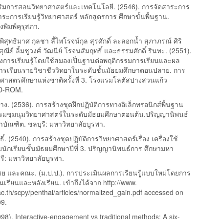
ริมการสอนวิทยาศาสตร์และเทคโนโลยี. (2546). การจัดสาระการ
มสาระการเรียนรู้วิทยาศาสตร์ หลักสูตรการ ศึกษาขั้นพื้นฐาน.
งพิมพ์คุรุสภา.
พิสุทธิมาศ กุลชา ลี้ไพโรจน์กุล สุรศักดิ์ ละลอกน้ำ สุภาภรณ์ ศิริ
ีย์ ลิ้มชูวงศ์ วัฒนีย์ โรจนสัมฤทธิ์ และธรรมศักดิ์ รินทะ. (2551).
การเรียนรู้โดยใช้สมองเป็นฐานต่อพฤติกรรมการเรียนและผล
การเรียนรายวิชาชีววิทยาในระดับชั้นมัธยมศึกษาตอนปลาย. การ
ศาสตรศึกษาแห่งชาติครั้งที่ 3. โรงแรมโลตัสปางสวนแก้ว
CD-ROM.
ง. (2536). การสร้างชุดฝึกปฏิบัติการทางอิเล็กทรอนิกส์พื้นฐาน
รมชุมนุมวิทยาศาสตร์ในระดับมัธยมศึกษาตอนต้น.ปริญญานิพนธ์
บัณฑิต. ชลบุรี: มหาวิทยาลัยบูรพา.
ธิ์. (2540). การสร้างชุดปฏิบัติการวิทยาศาสตร์เรื่อง เครื่องใช้
นักเรียนชั้นมัธยมศึกษาปีที่ 3. ปริญญานิพนธ์การ ศึกษามหา
รี: มหาวิทยาลัยบูรพา.
งไชย และคณะ. (ม.ป.ป.). การประเมินผลการเรียนรู้แบบใหม่โดยการ
เรียนและหลังเรียน. เข้าถึงได้จาก http://www.
c.th/scpy/penthai/articles/normalized_gain.pdf accessed on
09.
98). Interactive-engagement vs traditional methods: A six-