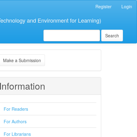
Register
Login
 Technology and Environment for Learning)
Search
ake
Make a Submission
ubmission
Information
For Readers
For Authors
For Librarians