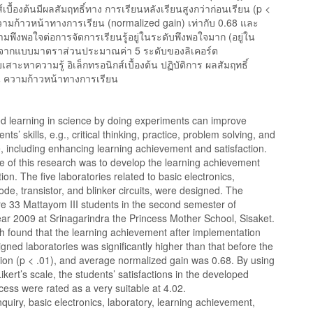
ส์เบื้องต้นมีผลสัมฤทธิ์ทาง การเรียนหลังเรียนสูงกว่าก่อนเรียน (p <
วามก้าวหน้าทางการเรียน (normalized gain) เท่ากับ 0.68 และ
ามพึงพอใจต่อการจัดการเรียนรู้อยู่ในระดับพึงพอใจมาก (อยู่ใน
) จากแบบมาตราส่วนประมาณค่า 5 ระดับของลิเคอร์ต
เสาะหาความรู้ อิเล็กทรอนิกส์เบื้องต้น ปฏิบัติการ ผลสัมฤทธิ์
 ความก้าวหน้าทางการเรียน
ed learning in science by doing experiments can improve
nts’ skills, e.g., critical thinking, practice, problem solving, and
, including enhancing learning achievement and satisfaction.
e of this research was to develop the learning achievement
tion. The five laboratories related to basic electronics,
iode, transistor, and blinker circuits, were designed. The
re 33 Mattayom III students in the second semester of
ar 2009 at Srinagarindra the Princess Mother School, Sisaket.
h found that the learning achievement after implementation
igned laboratories was significantly higher than that before the
ion (p < .01), and average normalized gain was 0.68. By using
Likert’s scale, the students’ satisfactions in the developed
cess were rated as a very suitable at 4.02.
quiry, basic electronics, laboratory, learning achievement,