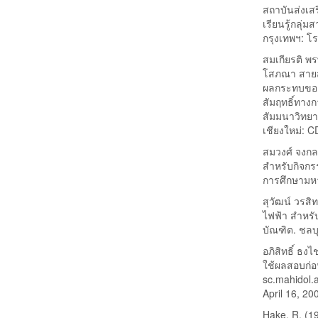
สถาบันส่งเส
เรียนรู้กลุ่
กรุงเทพฯ: โร
สมเกียรติ พร
โสภณา สายสุณ
ผลกระทบของ
สัมฤทธิ์ทาง
สัมมนาวิทยา
เชียงใหม่: 
สมวงศ์ จงกลา
สำหรับกิจกร
การศึกษามหา
สุวัฒน์ วรสิท
ไฟฟ้า สำหรับ
บัณฑิต. ชลบุ
อภิสิทธิ์ ธ
ใช้ผลสอบก่อน
sc.mahidol.a
April 16, 20
Hake, R. (19