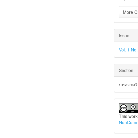
More Ci
Issue
Vol. 1 No
Section
บทความวิจ
This work
NonCommer