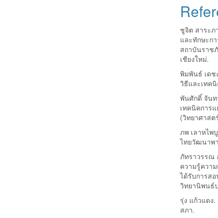
Refer
ชูจิต สาระภา
และทักษะการ
สถาบันราชภั
เชียงใหม่.
พิมพันธ์ เดช
วิธีและเทคน
พันศักดิ์ จั
เทคนิคการแย
(วิทยาศาสตร
ภพ เลาหไพบูล
ไทยวัฒนาพา
ภัทราวรรณ ล
ความรู้ความเ
ได้รับการสอ
วิทยานิพนธ์
รุ่ง แก้วแดง.
สภา.