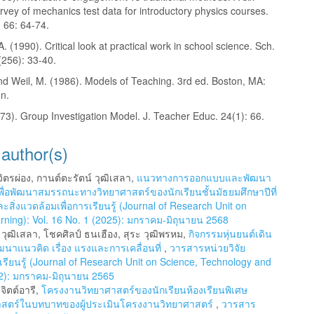
vey of mechanics test data for introductory physics courses.
 66: 64-74.
. (1990). Critical look at practical work in school science. Sch.
(256): 33-40.
nd Weil, M. (1986). Models of Teaching. 3rd ed. Boston, MA:
on.
73). Group Investigation Model. J. Teacher Educ. 24(1): 66.
 author(s)
จิตรผ่อง, กานต์ตะรัตน์ วุฒิเสลา,
แนวทางการออกแบบและพัฒนา
 เพื่อพัฒนาสมรรถนะทางวิทยาศาสตร์ของนักเรียนชั้นมัธยมศึกษาปีที่
ิ่งแวดล้อมเพื่อการเรียนรู้ (Journal of Research Unit on
rning): Vol. 16 No. 1 (2025): มกราคม-มิถุนายน 2568
 วุฒิเสลา, โชคศิลป์ ธนเฮือง, สุระ วุฒิพรหม,
กิจกรรมหุ่นยนต์เดิน
ฒนาแนวคิด เรื่อง แรงและการเคลื่อนที่
,
วารสารหน่วยวิจัย
รียนรู้ (Journal of Research Unit on Science, Technology and
22): มกราคม-มิถุนายน 2565
จิตต์อารี,
โครงงานวิทยาศาสตร์ของนักเรียนห้องเรียนพิเศษ
าสตร์ในบทบาทของผู้ประเมินโครงงานวิทยาศาสตร์
,
วารสาร