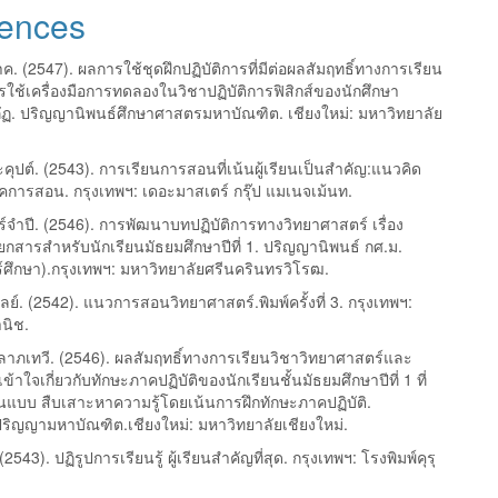
ences
ค. (2547). ผลการใช้ชุดฝึกปฏิบัติการที่มีต่อผลสัมฤทธิ์ทางการเรียน
ใช้เครื่องมือการทดลองในวิชาปฏิบัติการฟิสิกส์ของนักศึกษา
ฏ. ปริญญานิพนธ์ศึกษาศาสตรมหาบัณฑิต. เชียงใหม่: มหาวิทยาลัย
ะคุปต์. (2543). การเรียนการสอนที่เน้นผู้เรียนเป็นสำคัญ:แนวคิด
ิคการสอน. กรุงเทพฯ: เดอะมาสเตร์ กรุ๊ป แมเนจเม้นท.
นทร์จำปี. (2546). การพัฒนาบทปฏิบัติการทางวิทยาศาสตร์ เรื่อง
กสารสำหรับนักเรียนมัธยมศึกษาปีที่ 1. ปริญญานิพนธ์ กศ.ม.
์ศึกษา).กรุงเทพฯ: มหาวิทยาลัยศรีนครินทรวิโรฒ.
ย์. (2542). แนวการสอนวิทยาศาสตร์.พิมพ์ครั้งที่ 3. กรุงเทพฯ:
นิช.
าภเทวี. (2546). ผลสัมฤทธิ์ทางการเรียนวิชาวิทยาศาสตร์และ
ข้าใจเกี่ยวกับทักษะภาคปฏิบัติของนักเรียนชั้นมัธยมศึกษาปีที่ 1 ที่
นแบบ สืบเสาะหาความรู้โดยเน้นการฝึกทักษะภาคปฏิบัติ.
ปริญญามหาบัณฑิต.เชียงใหม่: มหาวิทยาลัยเชียงใหม่.
 (2543). ปฏิรูปการเรียนรู้ ผู้เรียนสำคัญที่สุด. กรุงเทพฯ: โรงพิมพ์คุรุ