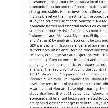
investment, these countries attract a lot of fore
economic situation and the financial stability o
strong and stable. Hence, investors in these cou
high risk level on their investment. The objective
study the country risk of each country in ASEAN 
economic factors and financial factors on country
studies the country risk of 10 ASEAN countries 
Indonesia, Laos, Malaysia, Myanmar, Philippines
and Vietnam) by analyzing economic factors and 
GDP per capita, inflation rate, general governm
current account balance, foreign direct investme
reserves, exchange rate and export growth. This
panel data of ten countries in ASEAN and ten y
applying one of econometric techniques called 
analysis. The result from studying the country ri
ASEAN shows that Singapore has the lowest count
Indonesia, Malaysia, Philippines and Thailand 
level. The remainder of ASEAN countries includ
Myanmar and Vietnam, have high country risk le
study also finds that at 95 percent confidence int
economic and financial factors are related to cou
are general government gross debt to GDP, curr
direct investment. The general government gro