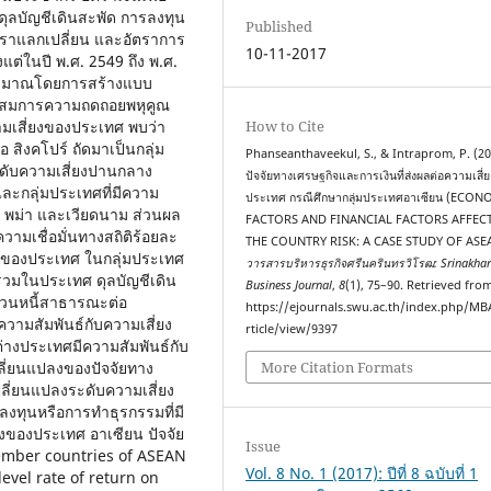
ุลบัญชีเดินสะพัด การลงทุน
Published
ราแลกเปลี่ยน และอัตราการ
10-11-2017
แต่ในปี พ.ศ. 2549 ถึง พ.ศ.
งปริมาณโดยการสร้างแบบ
บบสมการความถดถอยพหุคูณ
มเสี่ยงของประเทศ พบว่า
How to Cite
อ สิงคโปร์ ถัดมาเป็นกลุ่ม
Phanseanthaveekul, S., & Intraprom, P. (20
ระดับความเสี่ยงปานกลาง
ปัจจัยทางเศรษฐกิจและการเงินที่ส่งผลต่อความเสี่
 และกลุ่มประเทศที่มีความ
ประเทศ กรณีศึกษากลุ่มประเทศอาเซียน (ECO
ลาว พม่า และเวียดนาม ส่วนผล
FACTORS AND FINANCIAL FACTORS AFFEC
วามเชื่อมั่นทางสถิติร้อยละ
THE COUNTRY RISK: A CASE STUDY OF ASE
่ยงของประเทศ ในกลุ่มประเทศ
วารสารบริหารธุรกิจศรีนครินทรวิโรฒ: Srinakhar
รวมในประเทศ ดุลบัญชีเดิน
Business Journal
,
8
(1), 75–90. Retrieved fro
่วนหนี้สาธารณะต่อ
https://ejournals.swu.ac.th/index.php/MB
วามสัมพันธ์กับความเสี่ยง
rticle/view/9397
งประเทศมีความสัมพันธ์กับ
ี่ยนแปลงของปัจจัยทาง
More Citation Formats
ลี่ยนแปลงระดับความเสี่ยง
ทุนหรือการทำธุรกรรมที่มี
ยงของประเทศ อาเซียน ปัจจัย
Issue
ember countries of ASEAN
Vol. 8 No. 1 (2017): ปีที่ 8 ฉบับที่ 1
evel rate of return on