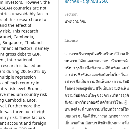
มกราคม - มิถุนายน 2560
ign investors. However, the
f ASEAN countries are not
ntries unavoidably face a
Section
s of this research are to
บทความวิจัย
and the effect of
 risk. This research
(Brunei, Cambodia,
License
, Singapore, Thailand
financial factors, namely
วารสารบริหารธุรกิจศรีนครินทรวิโรฒ ยิน
ent gross debt to GDP,
nt, international
บทความวิจัยและบทความทางวิชาการด้
 research is based on
บริหารธุรกิจ เพื่อพิจารณาตีพิมพ์เผยแพร
ears during 2006-2015 by
วารสาร ซึ่งทัศนะและข้อคิดเห็นใดๆ ในว
multiple regression
รสารฯ ถือเป็นความคิดเห็นและความรับ
sk of each country in
โดยตรงของผู้เขียน มิใช่เป็นความคิดเห็
ry risk level. Brunei,
have medium country risk
ความรับผิดชอบใดๆ ของคณะบริหารธุรกิจ
ing Cambodia, Laos,
สังคม มหาวิทยาลัยศรีนครินทรวิโรฒ ผู้
vel. Furthermore the
ประสงค์จะนำบทความหรือบทวิจารณ์ใด
erval, three out of eight
เผยแพร่ จะต้องได้รับการอนุญาตจากวา
ntry risk. These factors
เป็นลายลักษณ์อักษร ลิขสิทธิ์บทความที่
ent account and foreign
ss debt to GDP and