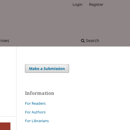
Login
Register
hives
Search
Make a Submission
Information
For Readers
For Authors
For Librarians