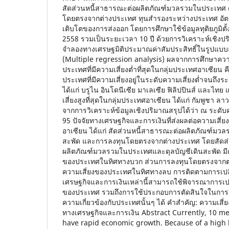
สัดส่วนหนี้สาธารณะต่อผลิตภัณฑ์มวลรวมในประเทศ ด
โดยตรงจากต่างประเทศ ทุนสำรองระหว่างประเทศ อัต
เติบโตของการส่งออก โดยการศึกษาใช้ข้อมูลทุติยภูมิตั้ง
2558 รวมเป็นระยะเวลา 10 ปี ด้วยการวิเคราะห์เชิ
จำลองทางเศรษฐมิติประมาณค่าสัมประสิทธิ์ในรูปแ
(Multiple regression analysis) ผลจากการศึกษาควา
ประเทศที่มีความเสี่ยงต่ำที่สุดในกลุ่มประเทศอาเซียน คื
ประเทศที่มีความเสี่ยงอยู่ในระดับความเสี่ยงต่ำจนถึง
ได้แก่ บรูไน อินโดนีเซีย มาเลเซีย ฟิลิปปินส์ และไทย
เสี่ยงสูงที่สุดในกลุ่มประเทศอาเซียน ได้แก่ กัมพูชา 
จากการวิเคราะห์ข้อมูลเชิงปริมาณสรุปได้ว่า ณ ระดับค
95 ปัจจัยทางเศรษฐกิจและการเงินที่ส่งผลต่อความเสี
อาเซียน ได้แก่ สัดส่วนหนี้สาธารณะต่อผลิตภัณฑ์มวล
สะพัด และการลงทุนโดยตรงจากต่างประเทศ โดยสัดส
ผลิตภัณฑ์มวลรวมในประเทศและดุลบัญชีเดินสะพัด มีค
ของประเทศในทิศทางบวก ส่วนการลงทุนโดยตรงจากต่า
ความเสี่ยงของประเทศในทิศทางลบ การติดตามการเปล
เศรษฐกิจและการเงินเหล่านี้สามารถใช้พิจารณาการเป
ของประเทศ รวมถึงการใช้ประกอบการตัดสินใจในการลง
ความเกี่ยวข้องกับประเทศนั้นๆ ได้ คำสำคัญ: ความเสี่
ทางเศรษฐกิจและการเงิน Abstract Currently, 10 m
have rapid economic growth. Because of a high l