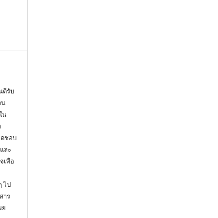
ดีรับ
าน
่ใน
า
ผิดชอบ
นและ
เพื่อ
ๆ ไป
รสาร
เผย