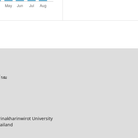
รวิโรฒ
rinakharinwirot University
ailand