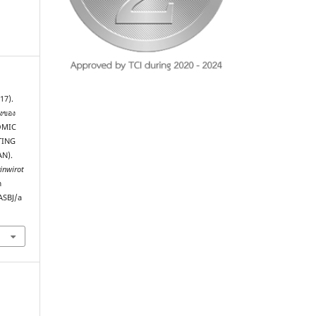
17).
ยงของ
NOMIC
TING
AN).
inwirot
m
ASBJ/a