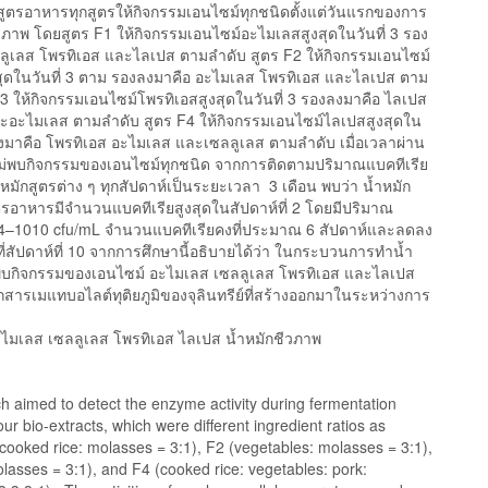
 สูตรอาหารทุกสูตรให้กิจกรรมเอนไซม์ทุกชนิดตั้งแต่วันแรกของการ
วภาพ โดยสูตร F1 ให้กิจกรรมเอนไซม์อะไมเลสสูงสุดในวันที่ 3 รอง
ลูเลส โพรทิเอส และไลเปส ตามลำดับ สูตร F2 ให้กิจกรรมเอนไซม์
สุดในวันที่ 3 ตาม รองลงมาคือ อะไมเลส โพรทิเอส และไลเปส ตาม
F3 ให้กิจกรรมเอนไซม์โพรทิเอสสูงสุดในวันที่ 3 รองลงมาคือ ไลเปส
ะอะไมเลส ตามลำดับ สูตร F4 ให้กิจกรรมเอนไซม์ไลเปสสูงสุดใน
งลงมาคือ โพรทิเอส อะไมเลส และเซลลูเลส ตามลำดับ เมื่อเวลาผ่าน
ไม่พบกิจกรรมของเอนไซม์ทุกชนิด จากการติดตามปริมาณแบคทีเรีย
หมักสูตรต่าง ๆ ทุกสัปดาห์เป็นระยะเวลา 3 เดือน พบว่า น้ำหมัก
ตรอาหารมีจำนวนแบคทีเรียสูงสุดในสัปดาห์ที่ 2 โดยมีปริมาณ
–1010 cfu/mL จำนวนแบคทีเรียคงที่ประมาณ 6 สัปดาห์และลดลง
่งที่สัปดาห์ที่ 10 จากการศึกษานี้อธิบายได้ว่า ในกระบวนการทำน้ำ
พบกิจกรรมของเอนไซม์ อะไมเลส เซลลูเลส โพรทิเอส และไลเปส
กสารเมแทบอไลต์ทุติยภูมิของจุลินทรีย์ที่สร้างออกมาในระหว่างการ
ไมเลส เซลลูเลส โพรทิเอส ไลเปส น้ำหมักชีวภาพ
h aimed to detect the enzyme activity during fermentation
our bio-extracts, which were different ingredient ratios as
(cooked rice: molasses = 3:1), F2 (vegetables: molasses = 3:1),
lasses = 3:1), and F4 (cooked rice: vegetables: pork: