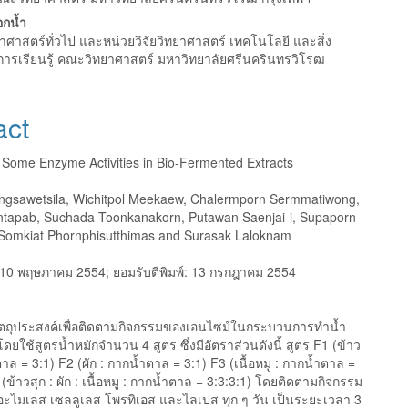
อกน้ำ
าศาสตร์ทั่วไป และหน่วยวิจัยวิทยาศาสตร์ เทคโนโลยี และสิ่ง
อการเรียนรู้ คณะวิทยาศาสตร์ มหาวิทยาลัยศรีนครินทรวิโรฒ
act
f Some Enzyme Activities in Bio-Fermented Extracts
gsawetsila, Wichitpol Meekaew, Chalermporn Sermmatiwong,
ntapab, Suchada Toonkanakorn, Putawan Saenjai-i, Supaporn
 Somkiat Phornphisutthimas and Surasak Laloknam
10 พฤษภาคม 2554; ยอมรับตีพิมพ์: 13 กรกฎาคม 2554
มีวัตถุประสงค์เพื่อติดตามกิจกรรมของเอนไซม์ในกระบวนการทำน้ำ
ดยใช้สูตรน้ำหมักจำนวน 4 สูตร ซึ่งมีอัตราส่วนดังนี้ สูตร F1 (ข้าว
ตาล = 3:1) F2 (ผัก : กากน้ำตาล = 3:1) F3 (เนื้อหมู : กากน้ำตาล =
(ข้าวสุก : ผัก : เนื้อหมู : กากน้ำตาล = 3:3:3:1) โดยติดตามกิจกรรม
ะไมเลส เซลลูเลส โพรทิเอส และไลเปส ทุก ๆ วัน เป็นระยะเวลา 3