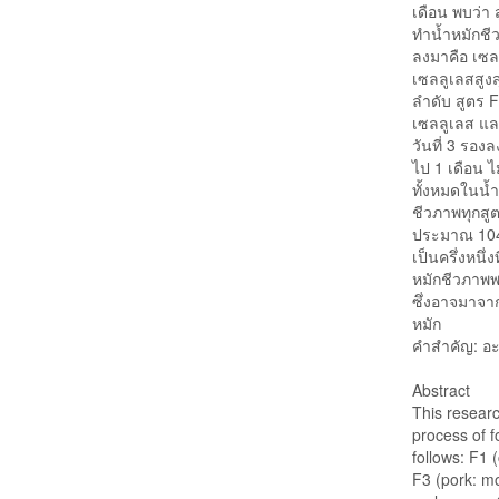
เดือน พบว่า
ทำน้ำหมักชี
ลงมาคือ เซล
เซลลูเลสสูง
ลำดับ สูตร 
เซลลูเลส แล
วันที่ 3 รอ
ไป 1 เดือน 
ทั้งหมดในน้ำ
ชีวภาพทุกสู
ประมาณ 104
เป็นครึ่งหนึ
หมักชีวภาพ
ซึ่งอาจมาจา
หมัก
คำสำคัญ: อะ
Abstract
This researc
process of f
follows: F1 
F3 (pork: mo