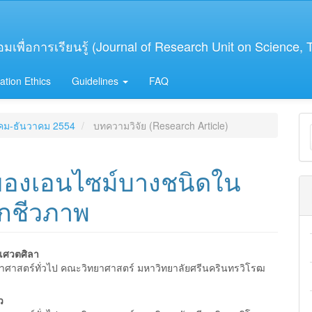
เพื่อการเรียนรู้ (Journal of Research Unit on Science,
ation Ethics
Guidelines
FAQ
M
าคม-ธันวาคม 2554
บทความวิจัย (Research Article)
a
S
ของเอนไซม์บางชนิดใน
กชีวภาพ
์เศวตศิลา
าศาสตร์ทั่วไป คณะวิทยาศาสตร์ มหาวิทยาลัยศรีนครินทรวิโรฒ
e
nt
ว