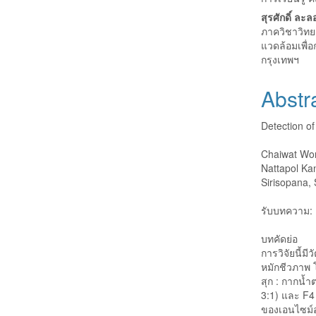
สุรศักดิ์ ละล
ภาควิชาวิทย
แวดล้อมเพื่
กรุงเทพฯ
Abstr
Detection o
Chaiwat Won
Nattapol Ka
Sirisopana,
รับบทความ: 
บทคัดย่อ
การวิจัยนี้
หมักชีวภาพ โ
สุก : กากน้ำ
3:1) และ F4 
ของเอนไซม์อ