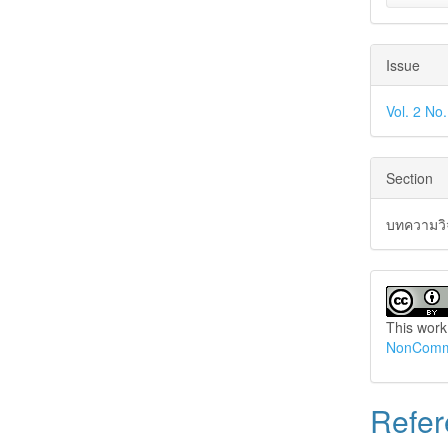
Issue
Vol. 2 No
Section
บทความวิจ
This work
NonCommer
Refer