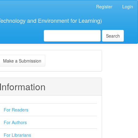
Register
Login
 Technology and Environment for Learning)
Search
ake
Make a Submission
ubmission
Information
For Readers
For Authors
For Librarians