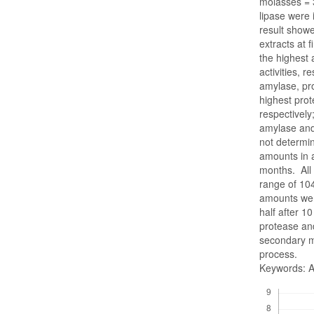
molasses = 3
lipase were
result showe
extracts at 
the highest 
activities, r
amylase, pro
highest prot
respectively
amylase and 
not determin
amounts in a
months. All 
range of 10
amounts wer
half after 1
protease and
secondary m
process.
Keywords: Am
Downloads