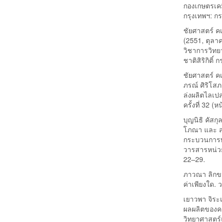
กองเกษตรเคม
กรุงเทพฯ: 
ชัยศาสตร์ ค
(2551, ตุลา
วิชาการวิทย
ชาติสิริกิติ์ 
ชัยศาสตร์ ค
ภรณ์ ศิริโส
ล่งผลิตไลเป
ครั้งที่ 32 
บุญนิธิ คัสกุ
โภณา และ สม
กระบวนการทำ
วารสารหน่วยว
22–29.
ภาวณา ลิกขน
ค่าเพียงใด.
เยาวพา จิระเ
ผลผลิตของค
วิทยาศาสตร์