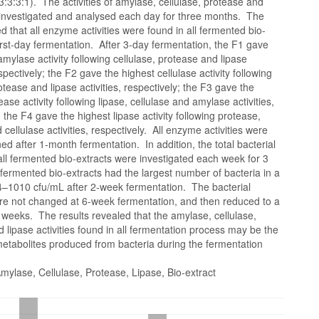
:3:3:1). The activities of amylase, cellulase, protease and
 investigated and analysed each day for three months. The
d that all enzyme activities were found in all fermented bio-
first-day fermentation. After 3-day fermentation, the F1 gave
amylase activity following cellulase, protease and lipase
espectively; the F2 gave the highest cellulase activity following
tease and lipase activities, respectively; the F3 gave the
ease activity following lipase, cellulase and amylase activities,
; the F4 gave the highest lipase activity following protease,
cellulase activities, respectively. All enzyme activities were
ed after 1-month fermentation. In addition, the total bacterial
ll fermented bio-extracts were investigated each week for 3
fermented bio-extracts had the largest number of bacteria in a
4–1010 cfu/mL after 2-week fermentation. The bacterial
e not changed at 6-week fermentation, and then reduced to a
0 weeks. The results revealed that the amylase, cellulase,
 lipase activities found in all fermentation process may be the
etabolites produced from bacteria during the fermentation
ylase, Cellulase, Protease, Lipase, Bio-extract