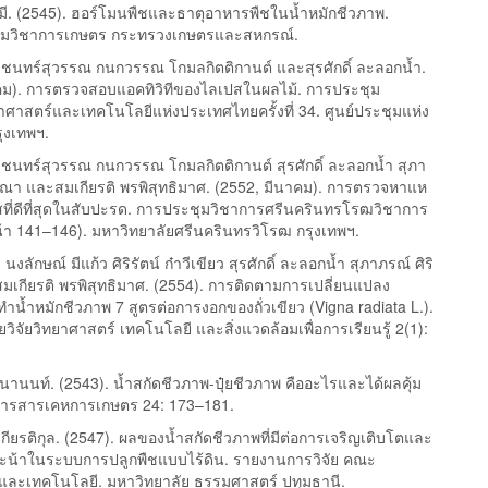
ี. (2545). ฮอร์โมนพืชและธาตุอาหารพืชในน้ำหมักชีวภาพ.
กรมวิชาการเกษตร กระทรวงเกษตรและสหกรณ์.
เชนทร์สุวรรณ กนกวรรณ โกมลกิตติกานต์ และสุรศักดิ์ ละลอกน้ำ.
คม). การตรวจสอบแอคทิวิทีของไลเปสในผลไม้. การประชุม
าศาสตร์และเทคโนโลยีแห่งประเทศไทยครั้งที่ 34. ศูนย์ประชุมแห่ง
กรุงเทพฯ.
เชนทร์สุวรรณ กนกวรรณ โกมลกิตติกานต์ สุรศักดิ์ ละลอกน้ำ สุภา
ภณา และสมเกียรติ พรพิสุทธิมาศ. (2552, มีนาคม). การตรวจหาแห
สที่ดีที่สุดในสับปะรด. การประชุมวิชาการศรีนครินทรโรฒวิชาการ
(หน้า 141–146). มหาวิทยาลัยศรีนครินทรวิโรฒ กรุงเทพฯ.
ล นงลักษณ์ มีแก้ว ศิริรัตน์ ก๋าวีเขียว สุรศักดิ์ ละลอกน้ำ สุภาภรณ์ ศิริ
เกียรติ พรพิสุทธิมาศ. (2554). การติดตามการเปลี่ยนแปลง
น้ำหมักชีวภาพ 7 สูตรต่อการงอกของถั่วเขียว (Vigna radiata L.).
ิจัยวิทยาศาสตร์ เทคโนโลยี และสิ่งแวดล้อมเพื่อการเรียนรู้ 2(1):
านนท์. (2543). น้ำสกัดชีวภาพ-ปุ๋ยชีวภาพ คืออะไรและได้ผลคุ้ม
 วารสารเคหการเกษตร 24: 173–181.
กียรติกุล. (2547). ผลของน้ำสกัดชีวภาพที่มีต่อการเจริญเติบโตและ
ะน้าในระบบการปลูกพืชแบบไร้ดิน. รายงานการวิจัย คณะ
และเทคโนโลยี. มหาวิทยาลัย ธรรมศาสตร์ ปทุมธานี.