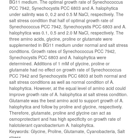
BG11 medium. The optimal growth rate of Synechococcus
PCC 7942, Synechocystis PCC 6803 and A. halophytica
under salinity was 0, 0.2 and 0.5 M NaCl, respectively. The
salt stress condition that half of optimal growth rate of
Synechococcus PCC 7942, Synechocystis PCC 6803 and A.
halophytica was 0.1, 0.5 and 2.0 M NaCl, respectively. The
three amino acids, glycine, proline or glutamate were
supplemented in BG11 medium under normal and salt stress
conditions. Growth rates of Synechococcus PCC 7942,
Synechocystis PCC 6803 and A. halophytica were
determined. Additions of 1 mM of glycine, proline or
glutamate had no effect on growth rate of Synechococcus
PCC 7942 and Synechocystis PCC 6803 at both normal and
salt stress conditions as well as normal condition of A.
halophytica. However, at the equal level of amino acid could
improve growth rate of A. halophytica at salt stress condition.
Glutamate was the best amino acid to support growth of A.
halophytica and follow by proline and glycine, respectively.
Therefore, glutamate, proline and glycine can act as
osmoprotectant and has high specificity on growth rate of
halotolerant cyanobacterium A. halophytica.
Keywords: Glycine, Proline, Glutamate, Cyanobacteria, Salt
stress