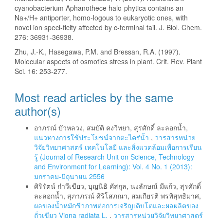
cyanobacterium Aphanothece halo-phytica contains an
Na+/H+ antiporter, homo-logous to eukaryotic ones, with
novel ion speci-ficity affected by c-terminal tail. J. Biol. Chem.
276: 36931-36938.
Zhu, J.-K., Hasegawa, P.M. and Bressan, R.A. (1997).
Molecular aspects of osmotics stress in plant. Crit. Rev. Plant
Sci. 16: 253-277.
Most read articles by the same
author(s)
อาภรณ์ บัวหลวง, สมบัติ คงวิทยา, สุรศักดิ์ ละลอกน้ำ,
แนวทางการใช้ประโยชน์จากตะไคร่น้ำ
,
วารสารหน่วย
วิจัยวิทยาศาสตร์ เทคโนโลยี และสิ่งแวดล้อมเพื่อการเรียน
รู้ (Journal of Research Unit on Science, Technology
and Environment for Learning): Vol. 4 No. 1 (2013):
มกราคม-มิถุนายน 2556
ศิริรัตน์ ก๋าวีเขียว, บุญนิธิ คัสกุล, นงลักษณ์ มีแก้ว, สุรศักดิ์
ละลอกน้ำ, สุภาภรณ์ ศิริโสภณา, สมเกียรติ พรพิสุทธิมาศ,
ผลของน้ำหมักชีวภาพต่อการเจริญเติบโตและผลผลิตของ
ถั่วเขียว Vigna radiata L.
,
วารสารหน่วยวิจัยวิทยาศาสตร์