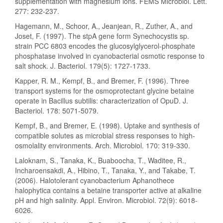
supplementation with magnesium ions. FEMS Microbiol. Lett.
277: 232-237.
Hagemann, M., Schoor, A., Jeanjean, R., Zuther, A., and
Joset, F. (1997). The stpA gene form Synechocystis sp.
strain PCC 6803 encodes the glucosylglycerol-phosphate
phosphatase involved in cyanobacterial osmotic response to
salt shock. J. Bacteriol. 179(5): 1727-1733.
Kapper, R. M., Kempf, B., and Bremer, F. (1996). Three
transport systems for the osmoprotectant glycine betaine
operate in Bacillus subtilis: characterization of OpuD. J.
Bacteriol. 178: 5071-5079.
Kempf, B., and Bremer, E. (1998). Uptake and synthesis of
compatible solutes as microbial stress responses to high-
osmolality environments. Arch. Microbiol. 170: 319-330.
Laloknam, S., Tanaka, K., Buaboocha, T., Waditee, R.,
Incharoensakdi, A., Hibino, T., Tanaka, Y., and Takabe, T.
(2006). Halotolerant cyanobacterium Aphanothece
halophytica contains a betaine transporter active at alkaline
pH and high salinity. Appl. Environ. Microbiol. 72(9): 6018-
6026.