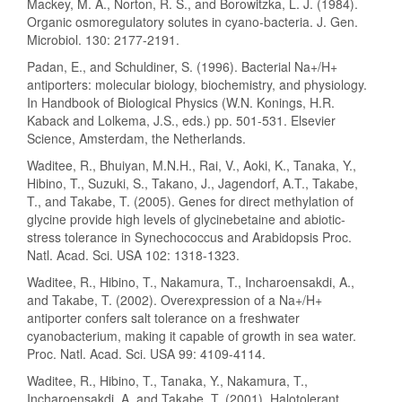
Mackey, M. A., Norton, R. S., and Borowitzka, L. J. (1984).
Organic osmoregulatory solutes in cyano-bacteria. J. Gen.
Microbiol. 130: 2177-2191.
Padan, E., and Schuldiner, S. (1996). Bacterial Na+/H+
antiporters: molecular biology, biochemistry, and physiology.
In Handbook of Biological Physics (W.N. Konings, H.R.
Kaback and Lolkema, J.S., eds.) pp. 501-531. Elsevier
Science, Amsterdam, the Netherlands.
Waditee, R., Bhuiyan, M.N.H., Rai, V., Aoki, K., Tanaka, Y.,
Hibino, T., Suzuki, S., Takano, J., Jagendorf, A.T., Takabe,
T., and Takabe, T. (2005). Genes for direct methylation of
glycine provide high levels of glycinebetaine and abiotic-
stress tolerance in Synechococcus and Arabidopsis Proc.
Natl. Acad. Sci. USA 102: 1318-1323.
Waditee, R., Hibino, T., Nakamura, T., Incharoensakdi, A.,
and Takabe, T. (2002). Overexpression of a Na+/H+
antiporter confers salt tolerance on a freshwater
cyanobacterium, making it capable of growth in sea water.
Proc. Natl. Acad. Sci. USA 99: 4109-4114.
Waditee, R., Hibino, T., Tanaka, Y., Nakamura, T.,
Incharoensakdi, A. and Takabe, T. (2001). Halotolerant