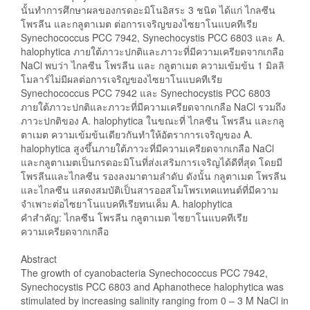
นั้นทำการศึกษาผลของกรดอะมิโนอิสระ 3 ชนิด ได้แก่ ไกลซีน
โพรลีน และกลูตาเมต ต่อการเจริญของไซยาโนแบคทีเรีย
Synechococcus PCC 7942, Synechocystis PCC 6803 และ A.
halophytica ภายใต้ภาวะปกติและภาวะที่มีความเครียดจากเกลือ
NaCl พบว่า ไกลซีน โพรลีน และ กลูตาเมต ความเข้มข้น 1 มิลลิ
โมลาร์ไม่มีผลต่อการเจริญของไซยาโนแบคทีเรีย
Synechococcus PCC 7942 และ Synechocystis PCC 6803
ภายใต้ภาวะปกติและภาวะที่มีความเครียดจากเกลือ NaCl รวมถึง
ภาวะปกติของ A. halophytica ในขณะที่ ไกลซีน โพรลีน และกลู
ตาเมต ความเข้มข้นเดียวกันทำให้อัตราการเจริญของ A.
halophytica สูงขึ้นภายใต้ภาวะที่มีความเครียดจากเกลือ NaCl
และกลูตาเมตเป็นกรดอะมิโนที่ส่งเสริมการเจริญได้ดีที่สุด โดยมี
โพรลีนและไกลซีน รองลงมาตามลำดับ ดังนั้น กลูตาเมต โพรลีน
และไกลซีน แสดงสมบัติเป็นสารออสโมโพรเทคแทนต์ที่มีความ
จำเพาะต่อไซยาโนแบคทีเรียทนเค็ม A. halophytica
คำสำคัญ: ไกลซีน โพรลีน กลูตาเมต ไซยาโนแบคทีเรีย
ความเครียดจากเกลือ
Abstract
The growth of cyanobacteria Synechococcus PCC 7942,
Synechocystis PCC 6803 and Aphanothece halophytica was
stimulated by increasing salinity ranging from 0 – 3 M NaCl in