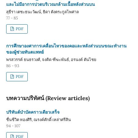
และไม่มีอาการปวดบริเวณกล้ามเนื้อหลังส่วนบน
สุธีรา เตชะธนะวัฒน์, ธิดา ตังตระกูลไพศาล
77 - 85
PDF
การศึกษาองศาการเคลื่อนไหวของคอและหลังส่วนบนขณะทำงาน
ของผู้ช่วยทันตแพทย์
พรสวรรค์ ธนธรวงศ์, จงคิด ฑีฆะพันธ์, อรนงค์ ตันไชย
86 - 93
PDF
บทความปริทัศน์ (Review articles)
ปริทันต์บำบัดคราวเดียวเสร็จ
ชื่นชีวิต ทองศิริ, ณรงค์ศักดิ์ เหล่าศรีสิน
94 - 107
PDF