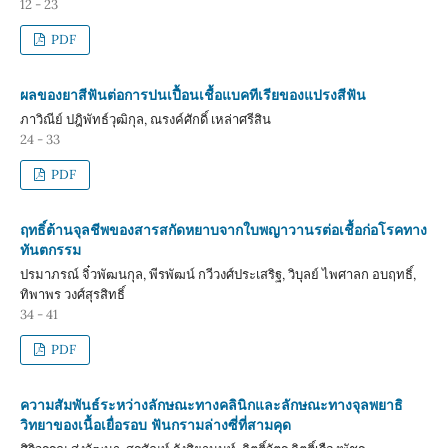
12 - 23
PDF
ผลของยาสีฟันต่อการปนเปื้อนเชื้อแบคทีเรียของแปรงสีฟัน
ภาวิณีย์ ปฎิพัทธ์วุฒิกุล, ณรงค์ศักดิ์ เหล่าศรีสิน
24 - 33
PDF
ฤทธิ์ต้านจุลชีพของสารสกัดหยาบจากใบพญาวานรต่อเชื้อก่อโรคทาง
ทันตกรรม
ปรมาภรณ์ จิ๋วพัฒนกุล, พีรพัฒน์ กวีวงศ์ประเสริฐ, วิบุลย์ ไพศาลก อบฤทธิ์,
ทิพาพร วงศ์สุรสิทธิ์
34 - 41
PDF
ความสัมพันธ์ระหว่างลักษณะทางคลินิกและลักษณะทางจุลพยาธิ
วิทยาของเนื้อเยื่อรอบ ฟันกรามล่างซี่ที่สามคุด