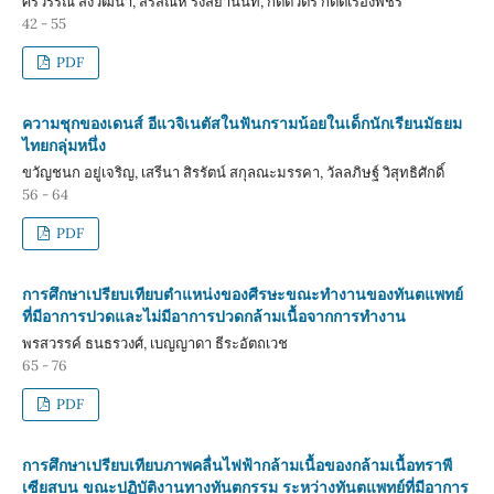
ศิริวรรณ ส่งวัฒนา, สรสัณห์ รังสิยานนท์, กิตติ์วัตร กิตติ์เรืองพัชร
42 - 55
PDF
ความชุกของเดนส์ อีแวจิเนตัสในฟันกรามน้อยในเด็กนักเรียนมัธยม
ไทยกลุ่มหนึ่ง
ขวัญชนก อยู่เจริญ, เสรีนา สิรรัตน์ สกุลณะมรรคา, วัลลภิษฐ์ วิสุทธิศักดิ์
56 - 64
PDF
การศึกษาเปรียบเทียบตำแหน่งของศีรษะขณะทำงานของทันตแพทย์
ที่มีอาการปวดและไม่มีอาการปวดกล้ามเนื้อจากการทำงาน
พรสวรรค์ ธนธรวงศ์, เบญญาดา ธีระอัตถเวช
65 - 76
PDF
การศึกษาเปรียบเทียบภาพคลื่นไฟฟ้ากล้ามเนื้อของกล้ามเนื้อทราพี
เซียสบน ขณะปฏิบัติงานทางทันตกรรม ระหว่างทันตแพทย์ที่มีอาการ