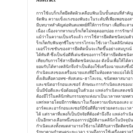
การใช้แบร็กเก็ตยึดติดผิวเคลือบฟันเป็นขั้นตอนที่สำ
จัดฟัน ความเข็งแรงของพันธะในระดับที่เพียงพอของสา
มีบทบาทสำคัญต่อทันตแพทย์ที่ให้การรักษา เพื่อที่จะสา
เนื่อง เนื่องจากหากแบร็กเก็ตไม่หลุดออกบ่อย การรักษา
แม้ว่าในความเป็นจริงแล้ว การใช้สารยึดติดชนิดบ่มต
ร็กเก็ตกับฟันทุกซี่ในขากรรไกรจะใช้เวลาในคลินิกค่
เมอร์ไรเซชันของสารยึดติดนั้นจะเกิดขึ้นอย่างสมบูรณ
ได้ทันที ซึ่งเป็นข้อดีที่เด่นชัดของการใช้สารยึดติดชนิด
เทียบกับการใช้สารยึดติดชนิดบ่มเอง ดังนั้นเพื่อให้ได้ค
ยอมรับได้ทางคลินิกจึงจำเป็นต้องใช้เครื่องฉายแสงซึ่งม
กำเนิดแสงของเครื่องฉายแสงที่มีในท้องตลาดแบ่งได้เป็
ดั้งเดิมคือควอทซ-ทังสเตน-ฮาโลเจน, ชนิดพลาสมาอา
และชนิดอาร์กอนเลเซอร์ ลักษณะการกำเนิดแสงของแ
นั้นมีข้อดีและข้อด้อยอยู่ในตัวเอง แหล่งกำเนิดแสดงชนิ
ต้องมีไว้ในคลินิกทันกรรมทุกแห่งมาเป็นเวลาหลายทศว
แพร่หลายโดยมีการพัฒนาในเรื่องความเข้มของแสง 
อาร์คและอาร์กอนเลเซอร์มีข้อดีที่อาจช่วยลดระยะเว
ได้ แต่ราคาที่แพงก็เป็นปัจจัยที่ต้องคำนึงถึง แหล่งก
เป็นอีกทางเลือกหนึ่งของการปฏิบัติงานคลินิกในปัจจุบั
กำเนิดแสงทั้งหมดสามารถใช้งานได้ดีกับสารยึดติดชนิ
รักษาตามกำหนดระยะเวลา รวมถึงการใช้เครื่องตรวจวัดค