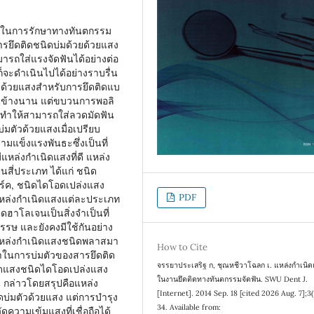
คัญในการรักษาทางทันตกรรม
รยึดติดชนิดบ่มด้วยด้วยแสง
มารถใส่แรงจัดฟันได้อย่างต่อ
ก็จะดำเนินไปได้อย่างราบรื่น
ัวด้วยแสงสำหรับการยึดติดแบ
อนข้างนาน แต่ขบวนการพอลิ
์ ทำให้สามารถใส่ลวดมัดฟัน
บ่มตัวด้วยแสงเมื่อเปรียบ
วามแข็งแรงพันธะซึ่งเป็นที่
ีแหล่งกำเนิดแสงที่ดี แหล่ง
นสี่ประเภท ได้แก่ ชนิด
ร์ค, ชนิดไดโอดเปล่งแสง
PDF
หล่งกำเนิดแสงแต่ละประเภท
ดฮาโลเจนเป็นสิ่งจำเป็นที่
รรษ และยังคงมีใช้กันอย่าง
แหล่งกำเนิดแสงชนิดพลาสมา
How to Cite
ลาในการบ่มตัวของสารยึดติด
จรรยาประเสริฐ ก, ชุณหชีวาโฉลก เ. แหล่งกำเนิดแ
ำเนิดแสงชนิดไดโอดเปล่งแสง
ในงานยึดติดทางทันตกรรมจัดฟัน. SWU Dent J.
น กล่าวโดยสรุปคือแหล่ง
[Internet]. 2014 Sep. 18 [cited 2026 Aug. 7];3(
ดบ่มตัวด้วยแสง แต่การบำรุง
34. Available from:
วามเข้มแสงที่เชื่อถือได้