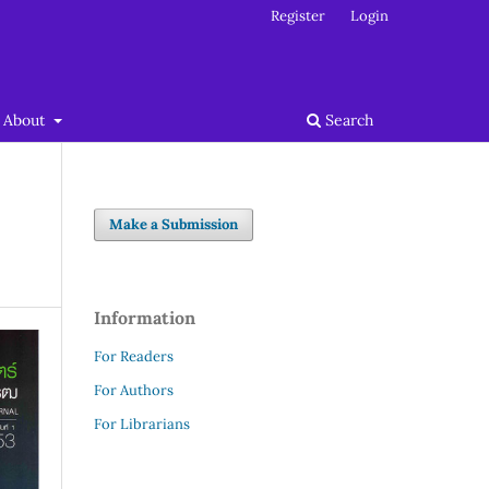
Register
Login
About
Search
Make a Submission
Information
For Readers
For Authors
For Librarians