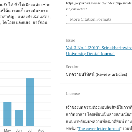
https://ejournals.swu.ac.th/index.php/swuden
รับได้ ซึ่งไม่เพียงแต่จะช่วย
cle/view/4517
ให้ได้ความแข็งแรงพันธะระ
คำสำคัญ : แหล่งกำเนิดแสดง,
More Citation Formats
 ไดโอดเปล่งแสง, อาร์กอน
Issue
Vol. 3 No. 1 (2010): Srinakharinwir
University Dental Journal
Section
บทความปริทัศน์ (Review articles)
License
เจ้าของบทความต้องมอบลิขสิทธิ์ในการตี
แก่วิทยาสาร โดยเขียนเป็นลายลักษณ์อั
แนบมาพร้อมบทความที่ส่งมาตีพิมพ์ ตา
ฟอร์ม "
The cover letter format
" รวมทั