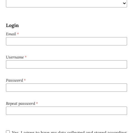
Login
Email
*
Username
*
Password
*
Repeat password
*
Yes, I agree to have my data collected and stored according