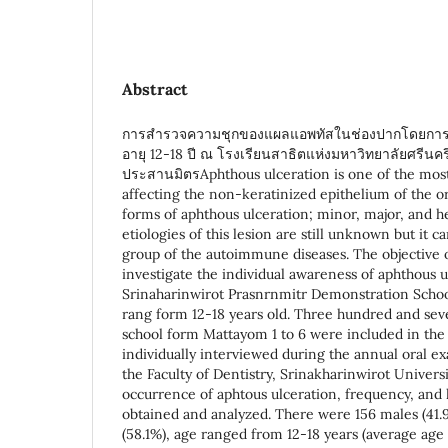
Abstract
การสำรวจความชุกของแผลแอพทัสในช่องปากโดยการรา
อายุ 12-18 ปี ณ โรงเรียนสาธิตแห่งมหาวิทยาลัยศรีน
ประสานมิตรAphthous ulceration is one of the mos
affecting the non-keratinized epithelium of the or
forms of aphthous ulceration; minor, major, and h
etiologies of this lesion are still unknown but it c
group of the autoimmune diseases. The objective o
investigate the individual awareness of aphthous
Srinaharinwirot Prasnrnmitr Demonstration Schoo
rang form 12-18 years old. Three hundred and sev
school form Mattayom 1 to 6 were included in the 
individually interviewed during the annual oral e
the Faculty of Dentistry, Srinakharinwirot Universi
occurrence of aphtous ulceration, frequency, and 
obtained and analyzed. There were 156 males (41.
(58.1%), age ranged from 12-18 years (average age =