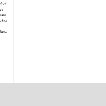
พิมพ์
กษร
มแบบ
้งต้อง
้แห่ง