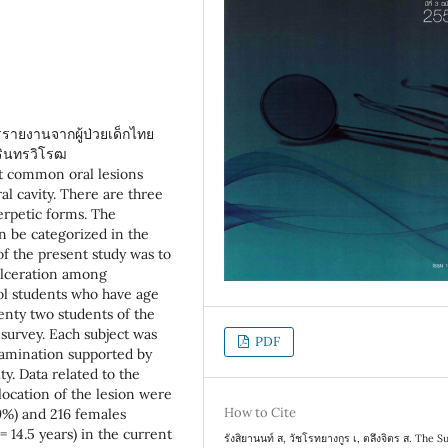
ยงานจากผู้ป่วยเด็กไทย
ครินทรวิโรฒ
t common oral lesions
al cavity. There are three
erpetic forms. The
an be categorized in the
f the present study was to
 ulceration among
l students who have age
enty two students of the
survey. Each subject was
PDF
xamination supported by
ty. Data related to the
location of the lesion were
How to Cite
9%) and 216 females
 14.5 years) in the current
รังสิยานนท์ ส, วัชโรทยางกูร เ, ตลึงจิตร ส. The S