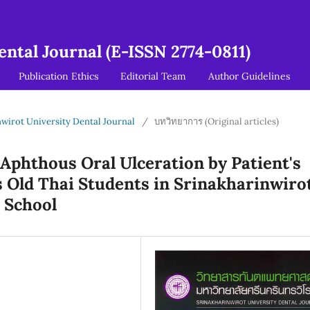
ntal Journal (E-ISSN 2774-0811)
Publication Ethics
Editorial Team
Author Guidelines
inwirot University Dental Journal
/
บทวิทยาการ (Original articles)
 Aphthous Oral Ulceration by Patient's
rs Old Thai Students in Srinakharinwiro
 School