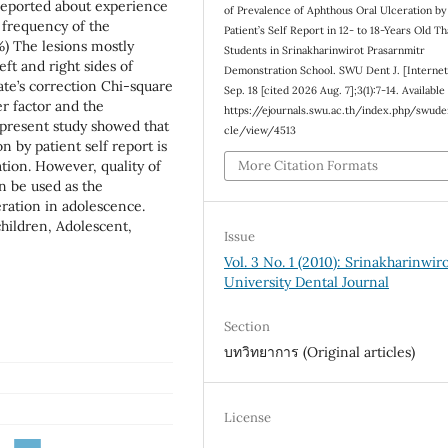
 reported about experience
of Prevalence of Aphthous Oral Ulceration by
t frequency of the
Patient’s Self Report in 12- to 18-Years Old Th
%) The lesions mostly
Students in Srinakharinwirot Prasarnmitr
eft and right sides of
Demonstration School. SWU Dent J. [Internet
ate’s correction Chi-square
Sep. 18 [cited 2026 Aug. 7];3(1):7-14. Available
r factor and the
https://ejournals.swu.ac.th/index.php/swuden
 present study showed that
cle/view/4513
n by patient self report is
More Citation Formats
tion. However, quality of
an be used as the
ceration in adolescence.
hildren, Adolescent,
Issue
Vol. 3 No. 1 (2010): Srinakharinwir
University Dental Journal
Section
บทวิทยาการ (Original articles)
License