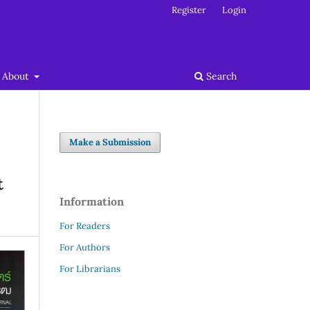
Register
Login
About
Search
Make a Submission
t
Information
For Readers
For Authors
For Librarians