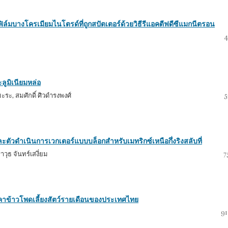
ล์มบางโครเมียมไนโตรด์ที่ถูกสปัตเตอร์ด้วยวิธีรีแอคตีฟดีซีแมกนีตรอน
4
ลูมิเนียมหล่อ
ะระ, สมศักดิ์ ศิวดำรงพงศ์
5
ัวดำเนินการเวกเตอร์แบบบล็อกสำหรับเมทริกซ์เหนือกึ่งริงสลับที่
าวุธ จันทร์เสงี่ยม
7
ข้าวโพดเลี้ยงสัตว์รายเดือนของประเทศไทย
91