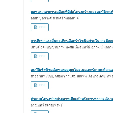
ผลของเวลาการเคลือบที่มีต่อโครงสร้างและสมบัติของฟิ
อดิศร บูรณวงศ์, นิรันดร์ วิทิตอนันต์
PDF
การศึกษาแรงสั่นสะเทือนอัลตร้าโซนิคช่วยในการตัดอะ
เศรษฐ์ อุดมบุญญานุภาพ, ธงชัย เพ็งจันทร์ดี, อภิวัฒน์ มุตตาม
PDF
สมบัติเชิงพีชคณิตของผลคูณโครเนคเคอร์แบบบล็อกและต
สิรีธร วินทะไชย, กศิธิภา กวนศิริ, สหเทพ เตือนวีระเดช, ภัทร
PDF
ตัวแบบโครงข่ายประสาทเทียมสำหรับการพยากรณ์ราคา
ธรณินทร์ สัจวิริยทรัพย์