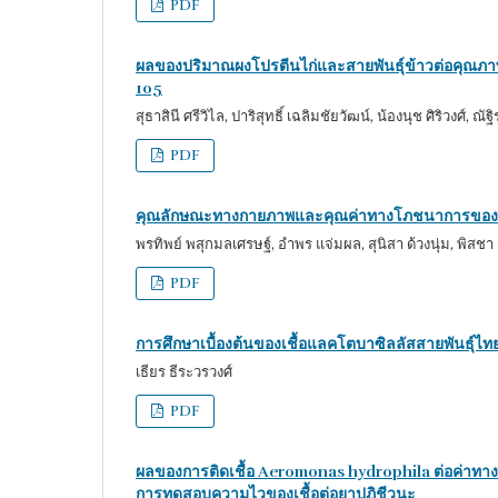
PDF
ผลของปริมาณผงโปรตีนไก่และสายพันธุ์ข้าวต่อคุณภาพ
105
สุธาสินี ศรีวิไล, ปาริสุทธิ์ เฉลิมชัยวัฒน์, น้องนุช ศิริวงศ์, ณั
PDF
คุณลักษณะทางกายภาพและคุณค่าทางโภชนาการของพุดด
พรทิพย์ พสุกมลเศรษฐ์, อำพร แจ่มผล, สุนิสา ด้วงนุ่ม, พิส
PDF
การศึกษาเบื้องต้นของเชื้อแลคโตบาซิลลัสสายพันธุ์ไทยที
เธียร ธีระวรวงศ์
PDF
ผลของการติดเชื้อ Aeromonas hydrophila ต่อค่าทาง
การทดสอบความไวของเชื้อต่อยาปฏิชีวนะ