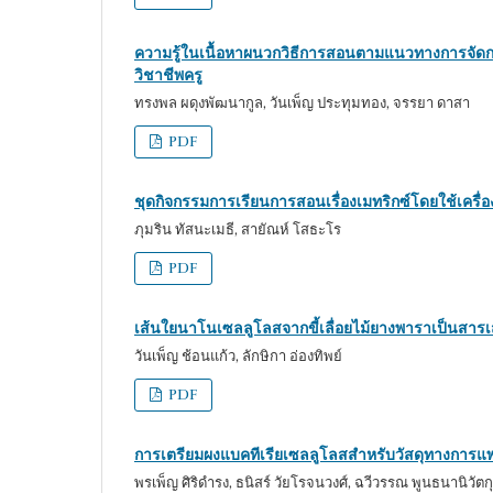
ความรู้ในเนื้อหาผนวกวิธีการสอนตามแนวทางการจัดก
วิชาชีพครู
ทรงพล ผดุงพัฒนากูล, วันเพ็ญ ประทุมทอง, จรรยา ดาสา
PDF
ชุดกิจกรรมการเรียนการสอนเรื่องเมทริกซ์โดยใช้เครื่อ
ภุมริน ทัสนะเมธี, สายัณห์ โสธะโร
PDF
เส้นใยนาโนเซลลูโลสจากขี้เลื่อยไม้ยางพาราเป็นสาร
วันเพ็ญ ช้อนแก้ว, ลักษิกา อ่องทิพย์
PDF
การเตรียมผงแบคทีเรียเซลลูโลสสำหรับวัสดุทางการแพทย
พรเพ็ญ ศิริดำรง, ธนิสร์ วัยโรจนวงศ์, ฉวีวรรณ พูนธนานิวัตกุ