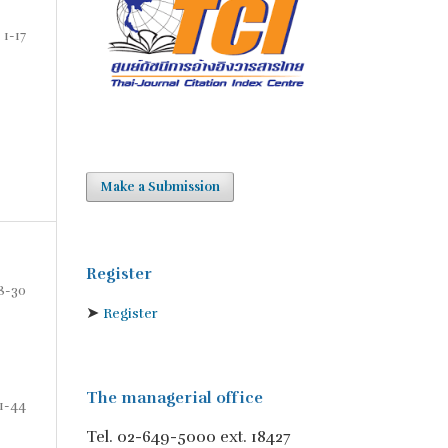
1-17
Make a Submission
Register
8-30
➤
Register
The managerial office
1-44
Tel. 02-649-5000 ext. 18427