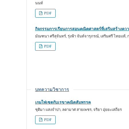
นนท์
PDF
กิจกรรมการเรียนการสอนคณิตศาสตร์ที่เสริมสร้างความ
มัณฑนา ศรีสุจันทร์, รุ่งฟ้า จันท์จารุภรณ์, เสริมศรี ไทยแท
PDF
บทความวิชาการ
เกมไพ่เซตกับเรขาคณิตสัมพรรค
ชุติมา แสงจำปา, ลดามาศ สายเพชร, จริยา อุ่ยยะเสถียร
PDF