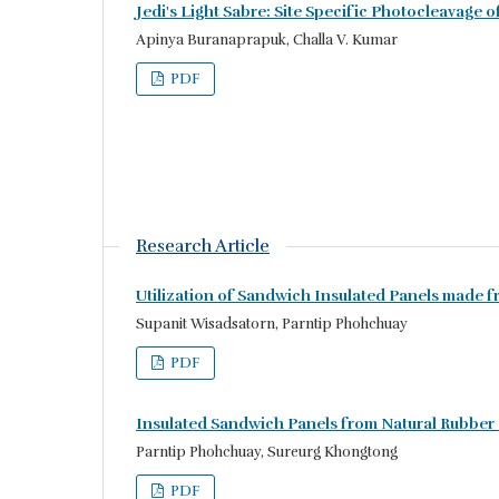
Jedi's Light Sabre: Site Specific Photocleavage o
Apinya Buranaprapuk, Challa V. Kumar
PDF
Research Article
Utilization of Sandwich Insulated Panels made 
Supanit Wisadsatorn, Parntip Phohchuay
PDF
Insulated Sandwich Panels from Natural Rubbe
Parntip Phohchuay, Sureurg Khongtong
PDF