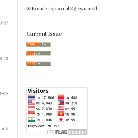
✉ Email : scjournal@g.swu.ac.th
5-57
Current Issue
9-73
5-90
-108