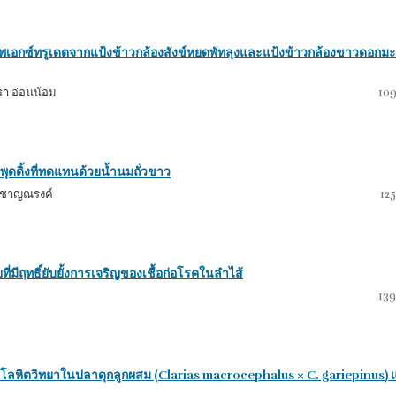
เอกซ์ทรูเดตจากแป้งข้าวกล้องสังข์หยดพัทลุงและแป้งข้าวกล้องขาวดอกมะ
ฐิรา อ่อนน้อม
109
ิ้งที่ทดแทนด้วยน้ำนมถั่วขาว
ชา ชาญณรงค์
12
่มีฤทธิ์ยับยั้งการเจริญของเชื้อก่อโรคในลําไส้
139
โลหิตวิทยาในปลาดุกลูกผสม (Clarias macrocephalus × C. gariepinus) 