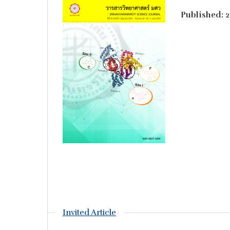
Published:
2
Invited Article