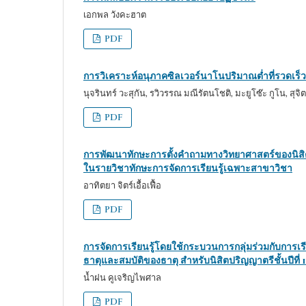
เอกพล วังคะฮาต
PDF
การวิเคราะห์อนุภาคซิลเวอร์นาโนปริมาณต่ำที่รวดเร็
นุจรินทร์ วะสุกัน, รวิวรรณ มณีรัตนโชติ, มะยูโซ๊ะ กูโน, สุจิต
PDF
การพัฒนาทักษะการตั้งคำถามทางวิทยาศาสตร์ของนิสิตค
ในรายวิชาทักษะการจัดการเรียนรู้เฉพาะสาขาวิชา
อาทิตยา จิตร์เอื้อเฟื้อ
PDF
การจัดการเรียนรู้โดยใช้กระบวนการกลุ่มร่วมกับการเรี
ธาตุและสมบัติของธาตุ สำหรับนิสิตปริญญาตรีชั้นปีที่ 1
น้ำฝน คูเจริญไพศาล
PDF