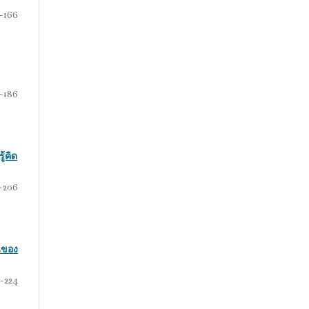
1-166
-186
้คิด
-206
นของ
-224