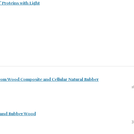
f Proteins with Light
from Wood Composite and Cellular Natural Rubber
1
r and Rubber Wood
3