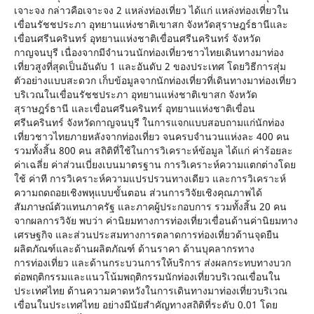
เจาะจง กล่าวคือเจาะจง 2 แหล่งท่องเที่ยว ได้แก่ แหล่งท่องเที่ยวใน
เขื่อนรัชชประภา อุทยานแห่งชาติเขาสก จังหวัดสุราษฎร์ธานีและ
เขื่อนศรีนครินทร์ อุทยานแห่งชาติเขื่อนศรีนครินทร์ จังหวัด
กาญจนบุรี เนื่องจากมีจำนวนนักท่องเที่ยวชาวไทยเดินทางมาท่อง
เที่ยวสูงที่สุดเป็นอันดับ 1 และอันดับ 2 ของประเทศ โดยวิธีการสุ่ม
ตัวอย่างแบบสะดวก เก็บข้อมูลจากนักท่องเที่ยวที่เดินทางมาท่องเที่ยว
บริเวณในเขื่อนรัชชประภา อุทยานแห่งชาติเขาสก จังหวัด
สุราษฎร์ธานี และเขื่อนศรีนครินทร์ อุทยานแห่งชาติเขื่อน
ศรีนครินทร์ จังหวัดกาญจนบุรี ในการแจกแบบสอบถามแก่นักท่อง
เที่ยวชาวไทยภายหลังจากท่องเที่ยว จนครบจำนวนแห่งละ 400 คน
รวมทั้งสิ้น 800 คน สถิติที่ใช้ในการวิเคราะห์ข้อมูล ได้แก่ ค่าร้อยละ
ค่าเฉลี่ย ค่าส่วนเบี่ยงเบนมาตรฐาน การวิเคราะห์ความแตกต่างโดย
ใช้ ค่าที การวิเคราะห์ความแปรปรวนทางเดียว และการวิเคราะห์
ความถดถอยเชิงพหุแบบขั้นตอน ส่วนการวิจัยเชิงคุณภาพได้
สัมภาษณ์ตัวแทนภาครัฐ และภาคผู้ประกอบการ รวมทั้งสิ้น 20 คน
จากผลการวิจัย พบว่า ค่านิยมทางการท่องเที่ยวเขื่อนด้านค่านิยมทาง
เศรษฐกิจ และส่วนประสมทางการตลาดการท่องเที่ยวด้านจุดยืน
ผลิตภัณฑ์และด้านผลิตภัณฑ์ ด้านราคา ด้านบุคลากรทาง
การท่องเที่ยว และด้านกระบวนการให้บริการ ส่งผลกระทบทางบวก
ต่อพฤติกรรมและแนวโน้มพฤติกรรมนักท่องเที่ยวบริเวณเขื่อนใน
ประเทศไทย ด้านความคาดหวังในการเดินทางมาท่องเที่ยวบริเวณ
เขื่อนในประเทศไทย อย่างมีนัยสำคัญทางสถิติที่ระดับ 0.01 โดย