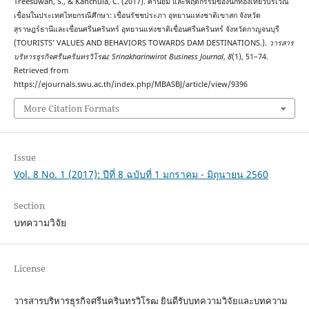
Treesuwan, S., & Kanchula, C. (2017). ค่านิยม และพฤติกรรมของนักท่องเที่ยวบริเวณ
เขื่อนในประเทศไทยกรณีศึกษา: เขื่อนรัชชประภา อุทยานแห่งชาติเขาสก จังหวัด
สุราษฎร์ธานีและเขื่อนศรีนครินทร์ อุทยานแห่งชาติเขื่อนศรีนครินทร์ จังหวัดกาญจนบุรี
(TOURISTS’ VALUES AND BEHAVIORS TOWARDS DAM DESTINATIONS.).
วารสาร
บริหารธุรกิจศรีนครินทรวิโรฒ: Srinakharinwirot Business Journal
,
8
(1), 51–74.
Retrieved from
https://ejournals.swu.ac.th/index.php/MBASBJ/article/view/9396
More Citation Formats
Issue
Vol. 8 No. 1 (2017): ปีที่ 8 ฉบับที่ 1 มกราคม - มิถุนายน 2560
Section
บทความวิจัย
License
วารสารบริหารธุรกิจศรีนครินทรวิโรฒ ยินดีรับบทความวิจัยและบทความ