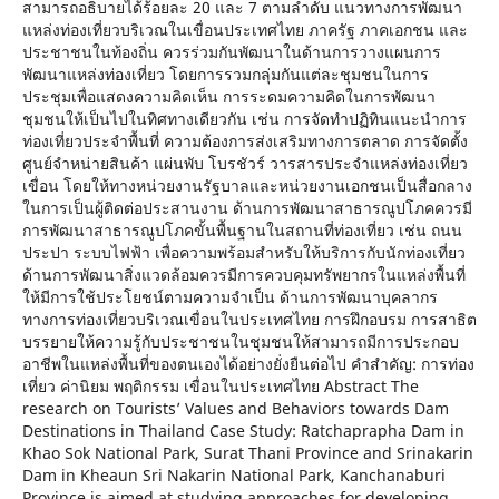
สามารถอธิบายได้ร้อยละ 20 และ 7 ตามลำดับ แนวทางการพัฒนา
แหล่งท่องเที่ยวบริเวณในเขื่อนประเทศไทย ภาครัฐ ภาคเอกชน และ
ประชาชนในท้องถิ่น ควรร่วมกันพัฒนาในด้านการวางแผนการ
พัฒนาแหล่งท่องเที่ยว โดยการรวมกลุ่มกันแต่ละชุมชนในการ
ประชุมเพื่อแสดงความคิดเห็น การระดมความคิดในการพัฒนา
ชุมชนให้เป็นไปในทิศทางเดียวกัน เช่น การจัดทำปฏิทินแนะนำการ
ท่องเที่ยวประจำพื้นที่ ความต้องการส่งเสริมทางการตลาด การจัดตั้ง
ศูนย์จำหน่ายสินค้า แผ่นพับ โบรชัวร์ วารสารประจำแหล่งท่องเที่ยว
เขื่อน โดยให้ทางหน่วยงานรัฐบาลและหน่วยงานเอกชนเป็นสื่อกลาง
ในการเป็นผู้ติดต่อประสานงาน ด้านการพัฒนาสาธารณูปโภคควรมี
การพัฒนาสาธารณูปโภคขั้นพื้นฐานในสถานที่ท่องเที่ยว เช่น ถนน
ประปา ระบบไฟฟ้า เพื่อความพร้อมสำหรับให้บริการกับนักท่องเที่ยว
ด้านการพัฒนาสิ่งแวดล้อมควรมีการควบคุมทรัพยากรในแหล่งพื้นที่
ให้มีการใช้ประโยชน์ตามความจำเป็น ด้านการพัฒนาบุคลากร
ทางการท่องเที่ยวบริเวณเขื่อนในประเทศไทย การฝึกอบรม การสาธิต
บรรยายให้ความรู้กับประชาชนในชุมชนให้สามารถมีการประกอบ
อาชีพในแหล่งพื้นที่ของตนเองได้อย่างยั่งยืนต่อไป คำสำคัญ: การท่อง
เที่ยว ค่านิยม พฤติกรรม เขื่อนในประเทศไทย Abstract The
research on Tourists’ Values and Behaviors towards Dam
Destinations in Thailand Case Study: Ratchaprapha Dam in
Khao Sok National Park, Surat Thani Province and Srinakarin
Dam in Kheaun Sri Nakarin National Park, Kanchanaburi
Province is aimed at studying approaches for developing