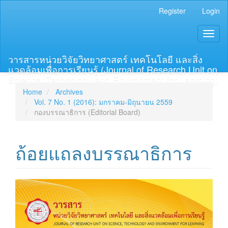
Main
Register
Login
Navigation
Main
Toggl
Content
naviga
Sidebar
วารสารหน่วยวิจัยวิทยาศาสตร์ เทคโนโลยี และสิ่ง
แวดล้อมเพื่อการเรียนรู้ (Journal of Research Unit on
Science, Technology and Environment for Learning)
Home
Archives
Vol. 7 No. 1 (2016): มกราคม-มิถุนายน 2559
กองบรรณาธิการ (Editorial Board)
ถ้อยแถลงบรรณาธิการ
Article
Sidebar