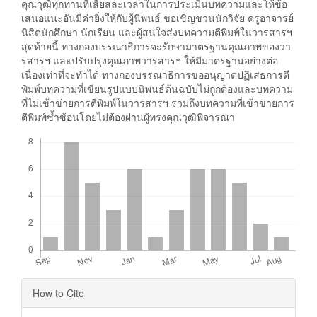
คุณวุฒิทุกท่านที่เสียสละเวลาในการประเมินบทความและให้ข้อ
เสนอแนะอันมีค่ายิ่งให้กับผู้นิพนธ์ ขอเชิญชวนนักวิจัย ครูอาจารย์
นิสิตนักศึกษา นักเรียน และผู้สนใจส่งบทความตีพิมพ์ในวารสารฯ
สุดท้ายนี้ ทางกองบรรณาธิการจะรักษามาตรฐานคุณภาพของวา
รสารฯ และปรับปรุงคุณภาพวารสารฯ ให้มีมาตรฐานอย่างต่อ
เนื่องเท่าที่จะทำได้ ทางกองบรรณาธิการขออนุญาตปฏิเสธการตี
พิมพ์บทความที่เขียนรูปแบบนิพนธ์ต้นฉบับไม่ถูกต้องและบทความ
ที่ไม่เข้าข่ายการตีพิมพ์ในวารสารฯ รวมถึงบทความที่เข้าข่ายการ
ตีพิมพ์ซ้ำซ้อนโดยไม่ต้องผ่านผู้ทรงคุณวุฒิพิจารณา
Downloads
Article
How to Cite
Details