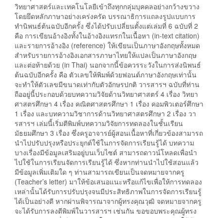
วิทยาศาสตร์และเทคโนโลยีเข้าถึงทุกกลุ่มบุคคลอย่างกว้างขวาง
โดยยึดหลักภาษาอย่างเคร่งครัด บรรณาธิการแถลงรูปแบบการ
ทำนิพนธ์ต้นฉบับอีกครั้ง ซึ่งได้ปรับเปลี่ยนตั้งแต่เล่มที่ 6 ฉบับที่ 2
คือ การเขียนอ้างอิงทั้งในอ้างอิงแทรกในเนื้อหา (in-text citation)
และรายการอ้างอิง (reference) ให้เขียนเป็นภาษาอังกฤษทั้งหมด
สำหรับรายการอ้างอิงเอกสารภาษาไทยให้แปลเป็นภาษาอังกฤษ
และต่อท้ายด้วย (in Thai) นอกจากนี้ข้อควรระวังในการส่งนิพนธ์
ต้นฉบับอีกครั้ง คือ ตัวเลขให้พิมพ์ด้วยฟอนต์ภาษาอังกฤษเท่านั้น
จะทำให้ตัวเลขมีขนาดเท่ากับตัวอักษรปกติ วารสารฯ ฉบับที่ท่าน
ถืออยู่นี้ประกอบด้วยบทความวิจัยด้านวิทยาศาสตร์ 4 เรื่อง วิทยา
ศาสตรศึกษา 4 เรื่อง คณิตศาสตรศึกษา 1 เรื่อง คอมพิวเตอร์ศึกษา
1 เรื่อง และบทความวิชาการด้านวิทยาศาสตรศึกษา 2 เรื่อง วา
รสารฯ เล่มนี้เริ่มตีพิมพ์บทความวิจัยการทดลองในชั้นเรียน
มัธยมศึกษา 3 เรื่อง ซึ่งครูอาจารย์ผู้สอนเนื้อหาที่เกี่ยวข้องสามารถ
นำไปปรับปรุงหรือประยุกต์ใช้ในการจัดการเรียนรู้ได้ บทความ
บางเรื่องมีข้อมูลเสริมอยู่บนเว็บไซต์ สามารถดาวน์โหลดเพื่อนำ
ไปใช้ในการเรียนจัดการเรียนรู้ได้ ซึ่งหากท่านนำไปใช้สอนแล้ว
มีข้อมูลเพิ่มเติมใด ๆ ท่านสามารถเขียนเป็นจดหมายจากครู
(Teacher’s letter) มาให้ข้อเสนอแนะหรือแก้ไขเพื่อให้การทดลอง
เหล่านั้นได้รับการปรับปรุงจนมีประสิทธิภาพในการจัดการเรียนรู้
ได้เป็นอย่างดี หากผ่านพิจารณาจากผู้ทรงคุณวุฒิ จดหมายจากครู
จะได้รับการลงตีพิมพ์ในวารสารฯ เช่นกัน ขอขอบพระคุณผู้ทรง