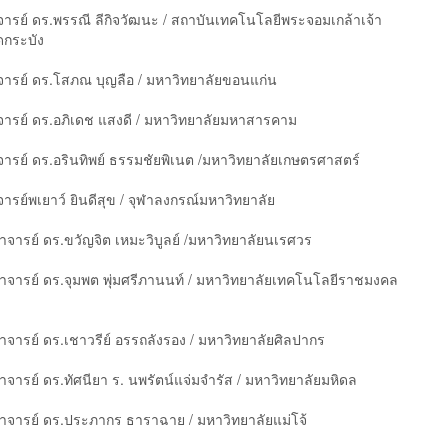
รย์ ดร.พรรณี ลีกิจวัฒนะ / สถาบันเทคโนโลยีพระจอมเกล้าเจ้า
กระบัง
ารย์ ดร.โสภณ บุญลือ / มหาวิทยาลัยขอนแก่น
ารย์ ดร.อภิเดช แสงดี / มหาวิทยาลัยมหาสารคาม
รย์ ดร.อรินทิพย์ ธรรมชัยพิเนต /มหาวิทยาลัยเกษตรศาสตร์
รย์พเยาว์ ยินดีสุข / จุฬาลงกรณ์มหาวิทยาลัย
ราจารย์ ดร.ขวัญจิต เหมะวิบูลย์ /มหาวิทยาลัยนเรศวร
ราจารย์ ดร.จุมพต พุ่มศรีภานนท์ / มหาวิทยาลัยเทคโนโลยีราชมงคล
ราจารย์ ดร.เชาวรีย์ อรรถลังรอง / มหาวิทยาลัยศิลปากร
าจารย์ ดร.ทัศนียา ร. นพรัตน์แจ่มจำรัส / มหาวิทยาลัยมหิดล
ราจารย์ ดร.ประภากร ธาราฉาย / มหาวิทยาลัยแม่โจ้