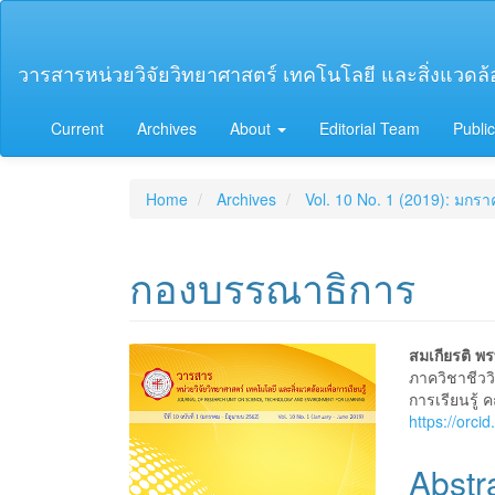
Main
Navigation
Main
วารสารหน่วยวิจัยวิทยาศาสตร์ เทคโนโลยี และสิ่งแวดล้อม
Content
Sidebar
Current
Archives
About
Editorial Team
Public
Home
Archives
Vol. 10 No. 1 (2019): มกร
กองบรรณาธิการ
Article
Main
สมเกียรติ พร
ภาควิชาชีวว
Sidebar
Articl
การเรียนรู้
https://orc
Conte
Abstr