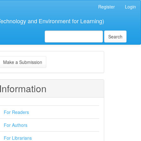
Register
Login
 Technology and Environment for Learning)
Search
ake
Make a Submission
ubmission
Information
For Readers
For Authors
For Librarians