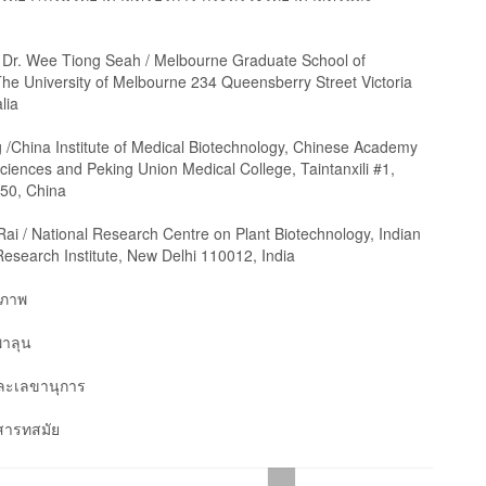
. Dr. Wee Tiong Seah / Melbourne Graduate School of
The University of Melbourne 234 Queensberry Street Victoria
lia
g /China Institute of Medical Biotechnology, Chinese Academy
ciences and Peking Union Medical College, Taintanxili #1,
050, China
ai / National Research Centre on Plant Biotechnology, Indian
Research Institute, New Delhi 110012, India
ะภาพ
าลุน
และเลขานุการ
สารทสมัย