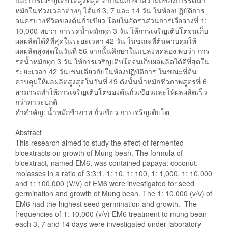
และการเจริญเติบโตสูงที่สุด จากนั้นศึกษาความถี่ของการรดน้ำ
หมักในช่วงเวลาต่างๆ ได้แก่ 3, 7 และ 14 วัน ในห้องปฏิบัติการ
จนครบวงชีวิตของต้นถั่วเขียว โดยในอัตราส่วนการเจือจางที่ 1:
10,000 พบว่า การรดน้ำหมักทุก 3 วัน ให้การเจริญเติบโตจนเก็บ
ผลผลิตได้ดีที่สุดในระยะเวลา 42 วัน ในขณะที่ต้นควบคุมให้
ผลผลิตสูงสุดในวันที่ 56 จากนั้นศึกษาในแปลงทดลอง พบว่า การ
รดน้ำหมักทุก 3 วัน ให้การเจริญเติบโตจนเก็บผลผลิตได้ดีที่สุดใน
ระยะเวลา 42 วันเช่นเดียวกับในห้องปฏิบัติการ ในขณะที่ต้น
ควบคุมให้ผลผลิตสูงสุดในวันที่ 49 ดังนั้นน้ำหมักชีวภาพสูตรที่ 6
สามารถทำให้การเจริญเติบโตของต้นถั่วเขียวและให้ผลผลิตเร็ว
กว่าภาวะปกติ
คำสำคัญ: น้ำหมักชีวภาพ ถั่วเขียว การเจริญเติบโต
Abstract
This research aimed to study the effect of fermented
bioextracts on growth of Mung bean. The formula of
bioextract, named EM6, was contained papaya: coconut:
molasses in a ratio of 3:3:1. 1: 10, 1: 100, 1: 1,000, 1: 10,000
and 1: 100,000 (V/V) of EM6 were investigated for seed
germination and growth of Mung bean. The 1: 10,000 (v/v) of
EM6 had the highest seed germination and growth. The
frequencies of 1: 10,000 (v/v) EM6 treatment to mung bean
each 3, 7 and 14 days were investigated under laboratory