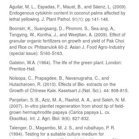
Aguilar, M. L., Espadas, F., Maust, B., and Sáenz, L. (2009).
Endogenous cytokinin content in coconut palms affected by
lethal yellowing. J. Plant Pathol. 91(1): pp 141-146.
Boonsiri, K., Suangsang, D., Pirommi, S., Sea-ang, A.,
Tongying, W., Kontha, J., and Weejitian, A. (2009). Effect of
granular organic fertilizers on growth and yield of Pak Choi
and Rice cv. Phitsanulok 60-2. Asian J. Food Agro-Industry
(special issue): S160-S163.
Galston, W.A. (1964). The life of the green plant. London:
Prentice-Hall.
Noisopa, C., Prapagdee, B., Navanugraha, C., and
Hutacharoen, R. (2010). Effects of Bio- extracts on the
Growth of Chinese Kale. Kasetsart J.(Nat. Sci.). 44: 808-815.
Panjaitan, S. B., Aziz, M. A., Rashid, A. A., and Saleh, N. M.
(2007). In-vitro plantlet regeneration from shoot tip of field-
grown hermaphrodite papaya (Carica papaya L. cv.
Eksotika). Int. J. Agri. Biol. 9(6): 827-832.
Talenger, D., Magambo, M. J. S., and rubaihayo, P. R.
(1994). Testing for a suitable culture medium for