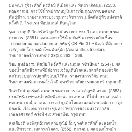
มนฑนา รุจิระศักดิ์ พรศิลป์ สีเผือก และ พิทยา เกิดนุ่น. (2553,
พฤษภาคม). การใช้น้ำหมักรกหมูในการเพิ่มคุณภาพของเมล็ด
พันธุ์ข้าว. รายงานการประชุมทางวิชาการเมล็ดพันธุ์พืชแห่งชาติ
ครั้งที่ 7. โรงแรม ท๊อปแลนด์ พิษณุโลก.
รุศมา มฤบดี วีณารัตน์ มูลรัตน์ อรรถกร พรมวี และ สมชาย ชค
ตระการ. (2551). ผลของการใช้น้ำสกัดชีวภาพร่วมกับเชื้อรา
Trichoderma harzianum สายพันธุ์ CB-Pin-01 ชนิดสดที่มีต่อการ
เจริญ เติบโตของผักโขมพันธุ์ผัก (Anaranthus tricolor).
วิทยาศาสตร์การเกษตร 39(3): 363 – 366.
วิชัย สุทธิธรรม พิสมัย โพธิ์ศรี และนฤมล วชิรปัทมา (2547). ผล
ของน้ำสกัดชีวภาพที่มีต่อการเจริญเติบโตและผลผลิตของถั่วฝัก
สดในระบบการปลูกพืชแบบไร้ดิน. รายงานการวิจัย คณะ
วิทยาศาสตร์และเทคโนโลยี มหาวิทยาลัยธรรมศาสตร์ ปทุมธานี.
วีณารัตน์ มูลรัตน์ สมชาย ชคตระการ และอัญชลี จาละ. (2553).
ประสิทธิภาพของน้ำหมักชีวภาพจากเศษปลาที่ใช้น้ำกากส่าเหล้า
ทดแทนกากน้ำตาลต่อการเจริญเติบโตและผลผลิตของผักกวางตุ้ง
ฮ่องเต้. เรื่องเต็มการประชุมทางวิชาการของมหาวิทยาลัย
เกษตรศาสตร์ ครั้งที่ 48: สาขาพืช. กรุงเทพฯ.
สมเกียรติ พรพิสุทธิมาศ สายสุณีย์ ลิ้มชูวงศ์ สุรศักดิ์ ละลอกน้ำ
และทิพวรรณ เหล่าหาโคตร. (2552, ตุลาคม). ผลของน้ำหมัก