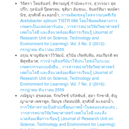
วิจิตรา ใหม่จันทร์, พิชามญชุ์ กำมังละการ, สุวรรณา สุด
ปรึก, กุลนันท์ ปุ๊ดพรหม, ชุติมา อันชนะ, จันทร์ทิมา พงษ์พา
นิช, สุรศักดิ์ ละลอกน้ำ,
การผลิตเซลลูโลสจากแบคทีเรีย
Acetobacter xylinum TISTR 086 โดยใช้ผลผลิตทางการ
เกษตรเป็นแหล่งคาร์บอน
,
วารสารหน่วยวิจัยวิทยาศาสตร์
เทคโนโลยี และสิ่งแวดล้อมเพื่อการเรียนรู้ (Journal of
Research Unit on Science, Technology and
Environment for Learning): Vol. 3 No. 2 (2012):
กรกฎาคม-ธันวาคม 2555
อรุณ ชาญชัยเชาว์วิวัฒน์, สุวินัย เกิดทับทิม, สมเกียรติ พร
พิสุทธิมาศ,
การนำจุลินทรีย์มาใช้ประโยชน์ในระบบ
เกษตรกรรมแบบยั่งยืน
,
วารสารหน่วยวิจัยวิทยาศาสตร์
เทคโนโลยี และสิ่งแวดล้อมเพื่อการเรียนรู้ (Journal of
Research Unit on Science, Technology and
Environment for Learning): Vol. 7 No. 2 (2016):
กรกฎาคม-ธันวาคม 2559
ภณัฐญา สุขตลอด, รักษวิชช์ ปรัสพันธ์, สุดา รักชาติ, ธัญ
ญามาศ เพชรพูล, ปิยนุช เกิดสมบัติ, สุรศักดิ์ ละลอกน้ำ,
การใช้สาหร่ายเป็นตัวบ่งชี้คุณภาพน้ำในคลองแสนแสบ
,
วารสารหน่วยวิจัยวิทยาศาสตร์ เทคโนโลยี และสิ่ง
แวดล้อมเพื่อการเรียนรู้ (Journal of Research Unit on
Science, Technology and Environment for Learning):