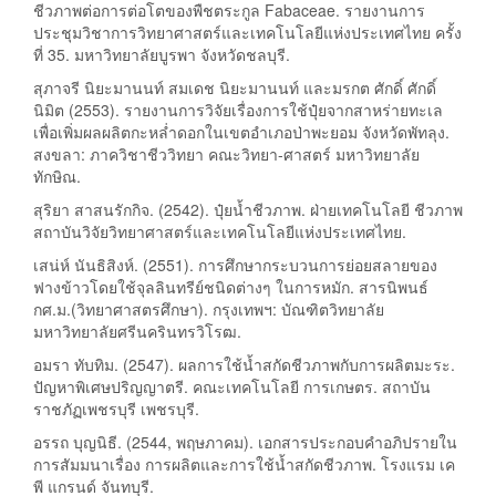
ชีวภาพต่อการต่อโตของพืชตระกูล Fabaceae. รายงานการ
ประชุมวิชาการวิทยาศาสตร์และเทคโนโลยีแห่งประเทศไทย ครั้ง
ที่ 35. มหาวิทยาลัยบูรพา จังหวัดชลบุรี.
สุภาจรี นิยะมานนท์ สมเดช นิยะมานนท์ และมรกต ศักดิ์ ศักดิ์
นิมิต (2553). รายงานการวิจัยเรื่องการใช้ปุ๋ยจากสาหร่ายทะเล
เพื่อเพิ่มผลผลิตกะหล่ำดอกในเขตอำเภอป่าพะยอม จังหวัดพัทลุง.
สงขลา: ภาควิชาชีววิทยา คณะวิทยา-ศาสตร์ มหาวิทยาลัย
ทักษิณ.
สุริยา สาสนรักกิจ. (2542). ปุ๋ยน้ำชีวภาพ. ฝ่ายเทคโนโลยี ชีวภาพ
สถาบันวิจัยวิทยาศาสตร์และเทคโนโลยีแห่งประเทศไทย.
เสน่ห์ นันธิสิงห์. (2551). การศึกษากระบวนการย่อยสลายของ
ฟางข้าวโดยใช้จุลลินทรีย์ชนิดต่างๆ ในการหมัก. สารนิพนธ์
กศ.ม.(วิทยาศาสตรศึกษา). กรุงเทพฯ: บัณฑิตวิทยาลัย
มหาวิทยาลัยศรีนครินทรวิโรฒ.
อมรา ทับทิม. (2547). ผลการใช้น้ำสกัดชีวภาพกับการผลิตมะระ.
ปัญหาพิเศษปริญญาตรี. คณะเทคโนโลยี การเกษตร. สถาบัน
ราชภัฏเพชรบุรี เพชรบุรี.
อรรถ บุญนิธี. (2544, พฤษภาคม). เอกสารประกอบคำอภิปรายใน
การสัมมนาเรื่อง การผลิตและการใช้น้ำสกัดชีวภาพ. โรงแรม เค
พี แกรนด์ จันทบุรี.