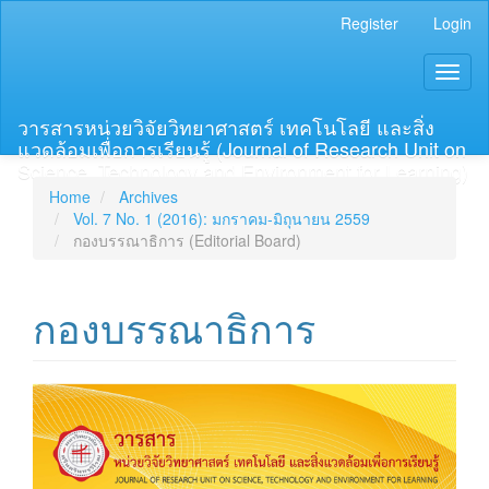
Main
Register
Login
Navigation
Main
Toggl
Content
naviga
Sidebar
วารสารหน่วยวิจัยวิทยาศาสตร์ เทคโนโลยี และสิ่ง
แวดล้อมเพื่อการเรียนรู้ (Journal of Research Unit on
Science, Technology and Environment for Learning)
Home
Archives
Vol. 7 No. 1 (2016): มกราคม-มิถุนายน 2559
กองบรรณาธิการ (Editorial Board)
กองบรรณาธิการ
Article
Sidebar