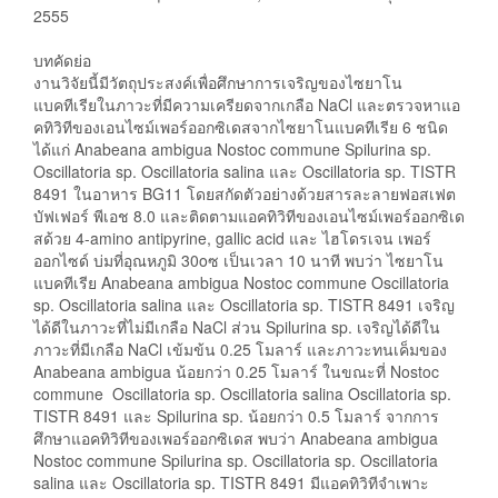
2555
บทคัดย่อ
งานวิจัยนี้มีวัตถุประสงค์เพื่อศึกษาการเจริญของไซยาโน
แบคทีเรียในภาวะที่มีความเครียดจากเกลือ NaCl และตรวจหาแอ
คทิวิทีของเอนไซม์เพอร์ออกซิเดสจากไซยาโนแบคทีเรีย 6 ชนิด
ได้แก่ Anabeana ambigua Nostoc commune Spilurina sp.
Oscillatoria sp. Oscillatoria salina และ Oscillatoria sp. TISTR
8491 ในอาหาร BG11 โดยสกัดตัวอย่างด้วยสารละลายฟอสเฟต
บัฟเฟอร์ พีเอช 8.0 และติดตามแอคทิวิทีของเอนไซม์เพอร์ออกซิเด
สด้วย 4-amino antipyrine, gallic acid และ ไฮโดรเจน เพอร์
ออกไซด์ บ่มที่อุณหภูมิ 30oซ เป็นเวลา 10 นาที พบว่า ไซยาโน
แบคทีเรีย Anabeana ambigua Nostoc commune Oscillatoria
sp. Oscillatoria salina และ Oscillatoria sp. TISTR 8491 เจริญ
ได้ดีในภาวะที่ไม่มีเกลือ NaCl ส่วน Spilurina sp. เจริญได้ดีใน
ภาวะที่มีเกลือ NaCl เข้มข้น 0.25 โมลาร์ และภาวะทนเค็มของ
Anabeana ambigua น้อยกว่า 0.25 โมลาร์ ในขณะที่ Nostoc
commune Oscillatoria sp. Oscillatoria salina Oscillatoria sp.
TISTR 8491 และ Spilurina sp. น้อยกว่า 0.5 โมลาร์ จากการ
ศึกษาแอคทิวิทีของเพอร์ออกซิเดส พบว่า Anabeana ambigua
Nostoc commune Spilurina sp. Oscillatoria sp. Oscillatoria
salina และ Oscillatoria sp. TISTR 8491 มีแอคทิวิทีจำเพาะ