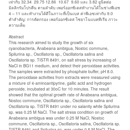
เท่ากับ 32.34 29.75 12.86 10.67 9.60 และ 3.82 ยูนิตต่อ
มิลลิกรัมโปรตีน ตามลำดับ เพอร์ออกซิเดสทำงานได้ในช่วงพีเอช
4 – 11 และทำงานได้ดีในภาวะที่เป็นเบส ค่าพีเอชเท่ากับ 9.0
คำสำคัญ: การคัดกรอง เพอร์ออกซิเดส ไซยาโนแบคทีเรีย ภาวะ
ความเค็ม
Abstract
This research aimed to study the growth of six
cyanobacteria, Anabeana ambigua, Nostoc commune,
Spilurina sp., Oscillatoria sp., Oscillatoria salina and
Oscillatoria sp. TISTR 8491, on salt stress by increasing of
NaCl in BG11 medium, and detect their peroxidase activities.
The samples were extracted by phosphate buffer, pH 8.0.
The peroxidase activities from extracts were measured using
a mixture of 4-aminoantipyrine, gallic acid and hydrogen
peroxide, incubated at 30oC for 10 minutes. The result
showed that the optimal growth rate of Anabeana ambigua,
Nostoc commune, Oscillatoria sp., Oscillatoria salina and
Oscillatoria sp. TISTR 8491 under no salanity while Spilurina
sp. was 0.25 M NaCl. The salt stress condition on growth of
Anabeana ambigua was under 0.25 M NaCl, Nostoc
commune, Oscillatoria sp., Oscillatoria salina, Oscillatoria sp.
TISTR 8491 and Spilurina sp. was under 0.5 M NaCl. The