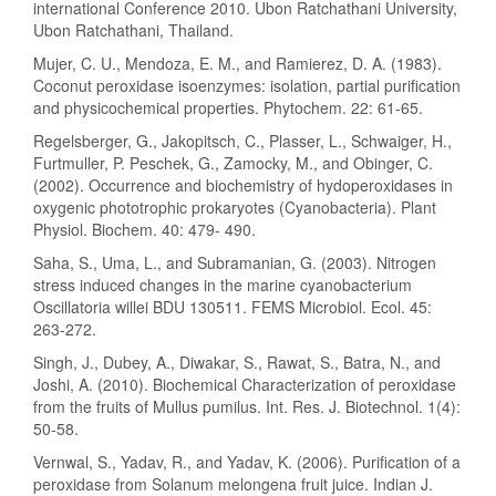
international Conference 2010. Ubon Ratchathani University,
Ubon Ratchathani, Thailand.
Mujer, C. U., Mendoza, E. M., and Ramierez, D. A. (1983).
Coconut peroxidase isoenzymes: isolation, partial purification
and physicochemical properties. Phytochem. 22: 61-65.
Regelsberger, G., Jakopitsch, C., Plasser, L., Schwaiger, H.,
Furtmuller, P. Peschek, G., Zamocky, M., and Obinger, C.
(2002). Occurrence and biochemistry of hydoperoxidases in
oxygenic phototrophic prokaryotes (Cyanobacteria). Plant
Physiol. Biochem. 40: 479- 490.
Saha, S., Uma, L., and Subramanian, G. (2003). Nitrogen
stress induced changes in the marine cyanobacterium
Oscillatoria willei BDU 130511. FEMS Microbiol. Ecol. 45:
263-272.
Singh, J., Dubey, A., Diwakar, S., Rawat, S., Batra, N., and
Joshi, A. (2010). Biochemical Characterization of peroxidase
from the fruits of Mullus pumilus. Int. Res. J. Biotechnol. 1(4):
50-58.
Vernwal, S., Yadav, R., and Yadav, K. (2006). Purification of a
peroxidase from Solanum melongena fruit juice. Indian J.