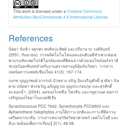
This work is licensed under a
Creative Commons
Attribution-NonCommercial 4.0 International License
.
References
นิตยา จันซิว จตุรพร พรศิลปะทิพย์ และปรียานาถ วงศ์จันทร์.
(2551, กันยายน). การผลิตโมโนโคนอลแอนติบอดีจำเพาะต่อเฮ
พาแรนซัลเฟตโปรติโอกลัยแคนที่ติดฉลากด้วยเอนไซม์ออร์สราดิ
ชเปอร์ออกซิเดสสำหรับงานตรวจทางภูมิคุ้มกันวิทยา. วารสาร
เทคนิคการแพทย์เชียงใหม่ 41(3): 167-174.
บงกช บุญบูรพงษ์ อาภรณ์ บัวหลวง อรัญ อินเจริญศักดิ์ ยุวธิดา นิล
ผาย ปนัดดา พ่วงขวัญ อภิญญาณ บุญประกอบกุล และสุรศักดิ์
ละลอกน้ำ. (2554). ผลของไกลซีน โพรลีน และกลูตาเมต ต่อการ
เจริญของไซยาโนแบคทีเรีย
Synechococcus PCC 7942, Synechocytis PCC6803 และ
Aphanothece halophytica ภายใต้ภาวะปกติและภาวะที่มีความ
เครียดจากเกลือ. วารสารหน่วยวิจัยวิทยาศาสตร์ เทคโนโลยี และ
สิ่งแวดล้อมเพื่อการเรียนรู้ 2(1): 48-58.