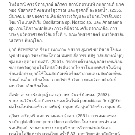
โพธิธรณ์ ครรชิตานุรักษ์ อภิรดา สถาปัตยานนท์ กนกกานต์ นาค
ทอง ชัยศาสตร์ คเชนทร์สุวรรณ และสุรศักดิ์ ละลอกน้ำ. (2555,
มีนาคม). ผลของความเค็มต่อการเจริญและปริมาณโพรลีนของ
ไซยาโนแบคทีเรีย Oscillatoria sp. Nostoc sp. และ Ananaena
sp. ภายใต้ภาวะปกติและภาวะที่มีความเครียดจากเกลือ. การ
ประชุมวิทยาศาสตร์วิจัยครั้งที่ 4. คณะวิทยาศาสตร์ มหาวิทยาลัย
นเรศวร พิษณุโลก.
ยุวดี พีรพรพิศาล จีรพร เพกเกาะ ชยากร ภูมาศ ชาติชาย โขนง
นุช ปานมุก วัชระปิยะโสภณ พิมพร ลีลาพร-พิสิฐ วลัยลักษณ์ บุญ
ชุม และสุดาพร ตงศิริ. (2551). กิจกรรมต้านอนุมูลอิสระทนร้อน
ของรงควัตถุกลุ่มไฟโคบิลิโปรตีนจากไซยาโนแบคทีเรียในน้าพุ
ร้อนเพื่อประยุกต์ใช้ในผลิตภัณฑ์เครื่องสำอางและผลิตภัณฑ์ทน
ร้อนด้านอื่น. เชียงใหม่: ภาควิชาชีววิทยา คณะวิทยาศาสตร์
มหาวิทยาลัยเชียงใหม่.
ลือชัย อารยะรังสฤษฎ์ และสุภาพร จันทร์บัวทอง. (2553).
รายงานวิจัย เรื่อง กิจกรรมของเอ็นไซม์ peroxidase กับปฏิกิริยา
ต่อโรคไหม้ของข้าวบางพันธุ์. ปทุมธานี: ศูนย์วิจัยข้าวปทุมธานี.
สุวิตา เจริญศรี และวรางคณา จุ้งลก. (2551). การลดลงของ
ระดับ glutathione peroxidase activites ในประชากรอำเภอ
ร่อนพิบูลย์. รายงานการประชุมวิชาการวิทยาศาสตร์และ
เทคโนโลยีแห่งประเทศไทย ครั้งที่ 33. มหาวิทยาลัยวลัยลักษณ์