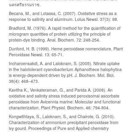
นครศรีธรรมราช.
Becana, M., and Lotassa, C. (2007). Oxidative stress as a
response to salinity and aluminum. Lotus Newsl. 37(3): 98.
Bradford, M. (1976). A rapid method for the quantification of
microgram quantities of protein utilizing the principle of
protein-dye binding. Anal. Biochem. 72: 248-254.
Dunford, H. B. (1999). Heme peroxidase nomenclature. Plant
Peroxidase Newsl. 13: 65-71.
Incharoensakdi, A. and Laloknam, S. (2005). Nitrate uptake
in the halotolerant cyanobacterium Aphanothece halophytica
is energy-dependent driven by pH. J. Biochem. Mol. Biol.
38(4): 468–473.
Kavitha K., Venkateraman, G., and Parida A. (2008). An
oxidative and salinity stress induced peroxisomal ascorbate
peroxidase from Avicennia marine: Molecular and functional
characterization. Plant Physiol. Biochem. 46: 794-804.
Kongwithtaya, S., Laloknam, S., and Chairote, G. (2010).
Characterization of ammonium precipitant peroxidase from
ivy gourd. Proceedings of Pure and Applied chemistry