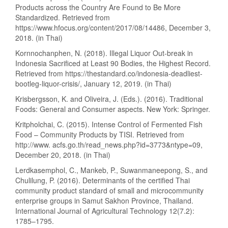
Products across the Country Are Found to Be More
Standardized. Retrieved from
https://www.hfocus.org/content/2017/08/14486, December 3,
2018. (in Thai)
Kornnochanphen, N. (2018). Illegal Liquor Out-break in
Indonesia Sacrificed at Least 90 Bodies, the Highest Record.
Retrieved from https://thestandard.co/indonesia-deadliest-
bootleg-liquor-crisis/, January 12, 2019. (in Thai)
Krisbergsson, K. and Oliveira, J. (Eds.). (2016). Traditional
Foods: General and Consumer aspects. New York: Springer.
Kritpholchai, C. (2015). Intense Control of Fermented Fish
Food – Community Products by TISI. Retrieved from
http://www. acfs.go.th/read_news.php?id=3773&ntype=09,
December 20, 2018. (in Thai)
Lerdkasemphol, C., Mankeb, P., Suwanmaneepong, S., and
Chulilung, P. (2016). Determinants of the certified Thai
community product standard of small and microcommunity
enterprise groups in Samut Sakhon Province, Thailand.
International Journal of Agricultural Technology 12(7.2):
1785–1795.