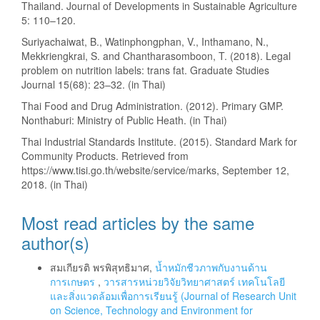
Thailand. Journal of Developments in Sustainable Agriculture
5: 110–120.
Suriyachaiwat, B., Watinphongphan, V., Inthamano, N.,
Mekkriengkrai, S. and Chantharasomboon, T. (2018). Legal
problem on nutrition labels: trans fat. Graduate Studies
Journal 15(68): 23–32. (in Thai)
Thai Food and Drug Administration. (2012). Primary GMP.
Nonthaburi: Ministry of Public Heath. (in Thai)
Thai Industrial Standards Institute. (2015). Standard Mark for
Community Products. Retrieved from
https://www.tisi.go.th/website/service/marks, September 12,
2018. (in Thai)
Most read articles by the same
author(s)
สมเกียรติ พรพิสุทธิมาศ,
น้ำหมักชีวภาพกับงานด้าน
การเกษตร
,
วารสารหน่วยวิจัยวิทยาศาสตร์ เทคโนโลยี
และสิ่งแวดล้อมเพื่อการเรียนรู้ (Journal of Research Unit
on Science, Technology and Environment for