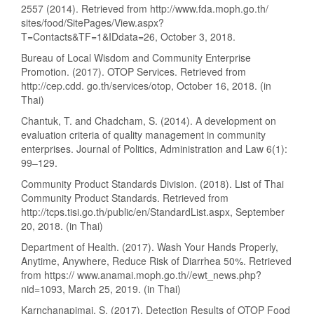
2557 (2014). Retrieved from http://www.fda.moph.go.th/
sites/food/SitePages/View.aspx?
T=Contacts&TF=1&IDdata=26, October 3, 2018.
Bureau of Local Wisdom and Community Enterprise
Promotion. (2017). OTOP Services. Retrieved from
http://cep.cdd. go.th/services/otop, October 16, 2018. (in
Thai)
Chantuk, T. and Chadcham, S. (2014). A development on
evaluation criteria of quality management in community
enterprises. Journal of Politics, Administration and Law 6(1):
99–129.
Community Product Standards Division. (2018). List of Thai
Community Product Standards. Retrieved from
http://tcps.tisi.go.th/public/en/StandardList.aspx, September
20, 2018. (in Thai)
Department of Health. (2017). Wash Your Hands Properly,
Anytime, Anywhere, Reduce Risk of Diarrhea 50%. Retrieved
from https:// www.anamai.moph.go.th//ewt_news.php?
nid=1093, March 25, 2019. (in Thai)
Karnchanapimai, S. (2017). Detection Results of OTOP Food