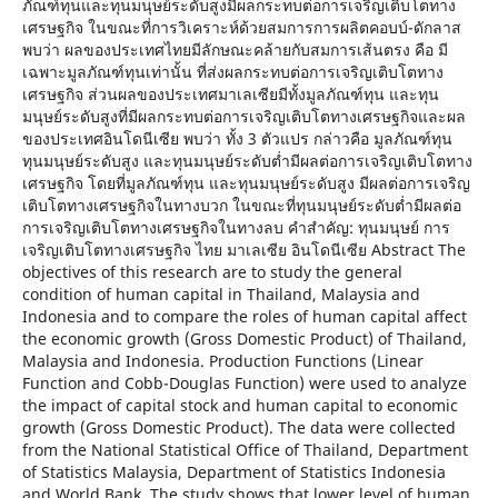
ภัณฑ์ทุนและทุนมนุษย์ระดับสูงมีผลกระทบต่อการเจริญเติบโตทาง
เศรษฐกิจ ในขณะที่การวิเคราะห์ด้วยสมการการผลิตคอบบ์-ดักลาส
พบว่า ผลของประเทศไทยมีลักษณะคล้ายกับสมการเส้นตรง คือ มี
เฉพาะมูลภัณฑ์ทุนเท่านั้น ที่ส่งผลกระทบต่อการเจริญเติบโตทาง
เศรษฐกิจ ส่วนผลของประเทศมาเลเซียมีทั้งมูลภัณฑ์ทุน และทุน
มนุษย์ระดับสูงที่มีผลกระทบต่อการเจริญเติบโตทางเศรษฐกิจและผล
ของประเทศอินโดนีเซีย พบว่า ทั้ง 3 ตัวแปร กล่าวคือ มูลภัณฑ์ทุน
ทุนมนุษย์ระดับสูง และทุนมนุษย์ระดับต่ำมีผลต่อการเจริญเติบโตทาง
เศรษฐกิจ โดยที่มูลภัณฑ์ทุน และทุนมนุษย์ระดับสูง มีผลต่อการเจริญ
เติบโตทางเศรษฐกิจในทางบวก ในขณะที่ทุนมนุษย์ระดับต่ำมีผลต่อ
การเจริญเติบโตทางเศรษฐกิจในทางลบ คำสำคัญ: ทุนมนุษย์ การ
เจริญเติบโตทางเศรษฐกิจ ไทย มาเลเซีย อินโดนีเซีย Abstract The
objectives of this research are to study the general
condition of human capital in Thailand, Malaysia and
Indonesia and to compare the roles of human capital affect
the economic growth (Gross Domestic Product) of Thailand,
Malaysia and Indonesia. Production Functions (Linear
Function and Cobb-Douglas Function) were used to analyze
the impact of capital stock and human capital to economic
growth (Gross Domestic Product). The data were collected
from the National Statistical Office of Thailand, Department
of Statistics Malaysia, Department of Statistics Indonesia
and World Bank. The study shows that lower level of human