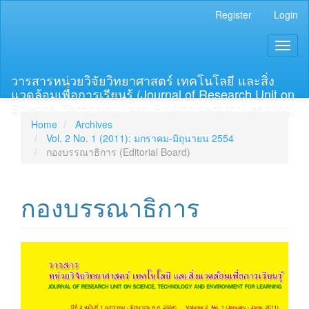
Main
Register
Login
Navigation
Main
Toggl
Content
naviga
Sidebar
วารสารหน่วยวิจัยวิทยาศาสตร์ เทคโนโลยี และสิ่ง
แวดล้อมเพื่อการเรียนรู้ (Journal of Research Unit on
Science, Technology and Environment for Learning)
Home
Archives
Vol. 2 No. 1 (2011): มกราคม-มิถุนายน 2554
กองบรรณาธิการ (Editorial Board)
กองบรรณาธิการ
Article
Sidebar