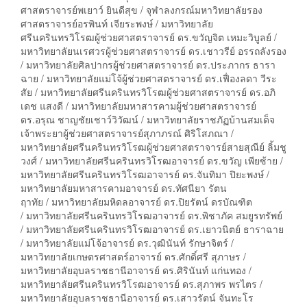
ศาสตราจารย์พเยาว์ ยินดีสุข / จุฬาลงกรณ์มหาวิทยาลัยรอง
ศาสตราจารย์อรพินท์ เจียระพงษ์ / มหาวิทยาลัย
ศรีนครินทรวิโรฒผู้ช่วยศาสตราจารย์ ดร.ขวัญจิต เหมะวิบูลย์ /
มหาวิทยาลัยนเรศวรผู้ช่วยศาสตราจารย์ ดร.เชาวรีย์ อรรถลังรอง
/ มหาวิทยาลัยศิลปากรผู้ช่วยศาสตราจารย์ ดร.ประภากร ธารา
ฉาย / มหาวิทยาลัยแม่โจ้ผู้ช่วยศาสตราจารย์ ดร.เฟื่องลดา วีระ
สัย / มหาวิทยาลัยศรีนครินทรวิโรฒผู้ช่วยศาสตราจารย์ ดร.อภิ
เดช แสงดี / มหาวิทยาลัยมหาสารคามผู้ช่วยศาสตราจารย์
ดร.อรุณ ชาญชัยเชาว์วิวัฒน์ / มหาวิทยาลัยราชภัฏบ้านสมเด็จ
เจ้าพระยาผู้ช่วยศาสตราจารย์สุภาภรณ์ ศิริโสภณา /
มหาวิทยาลัยศรีนครินทรวิโรฒผู้ช่วยศาสตราจารย์สายสุณีย์ ลิ้มชู
วงศ์ / มหาวิทยาลัยศรีนครินทรวิโรฒอาจารย์ ดร.ขวัญ เพียซ้าย /
มหาวิทยาลัยศรีนครินทรวิโรฒอาจารย์ ดร.จันทิมา ปิยะพงษ์ /
มหาวิทยาลัยมหาสารคามอาจารย์ ดร.ทัศนียา รัตน
ฤาทัย / มหาวิทยาลัยมหิดลอาจารย์ ดร.ปิยรัตน์ ดรบัณฑิต
/ มหาวิทยาลัยศรีนครินทรวิโรฒอาจารย์ ดร.พิชาภัค สมยูรทรัพย์
/ มหาวิทยาลัยศรีนครินทรวิโรฒอาจารย์ ดร.เยาวนิตย์ ธาราฉาย
/ มหาวิทยาลัยแม่โจ้อาจารย์ ดร.วุฒินันท์ รักษาจิตร์ /
มหาวิทยาลัยเกษตรศาสตร์อาจารย์ ดร.ศักดิ์ศรี สุภาษร /
มหาวิทยาลัยอุบลราชธานีอาจารย์ ดร.ศิรินันท์ แก่นทอง /
มหาวิทยาลัยศรีนครินทรวิโรฒอาจารย์ ดร.สุภาพร พรไตร /
มหาวิทยาลัยอุบลราชธานีอาจารย์ ดร.เสาวรัตน์ จันทะโร