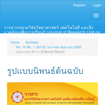
Main
Register
Login
Navigation
Main
Toggl
Content
naviga
Sidebar
วารสารหน่วยวิจัยวิทยาศาสตร์ เทคโนโลยี และสิ่ง
แวดล้อมเพื่อการเรียนรู้ (Journal of Research Unit on
Science, Technology and Environment for Learning)
Home
Archives
Vol. 10 No. 1 (2019): มกราคม-มิถุนายน 2562
กองบรรณาธิการ (Editorial Board)
รูปแบบนิพนธ์ต้นฉบับ
Article
Sidebar