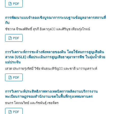
PDF
การพัฒนาแบบจำลองเชิงบูรณาการระบบฐานข้อมูลอาคารสถานที่
กับ
ชัชวาล จีรพงศ์สิทธิ์ สุรภี อิงคากุล และศิรินุช เทียนรุ่งโรจน์
PDF
การวิเคราะห์การชะล้างพังทลายของดิน โดยใช้สมการสูญเสียดิน
สากล (USLE) เพื่อประเมินการสูญเสียธาตุอาหารพืช ในลุ่มน้ำห้วย
แม่ประจัน
เสวต ประกายรุ่งรัศมี วิชัย พันธนะหิรัญ และชาลี นาวานุเคราะห์
PDF
การวิเคราะห์ประสิทธิภาพทางเทคนิคการผลิตงานบริการงาน
ทะเบียนราษฎรของสำนักงานเขตในพื้นที่กรุงเทพมหานคร
ธนกร โสภณวิทย์ และรัชพันธุ์ เชยจิตร
PDF