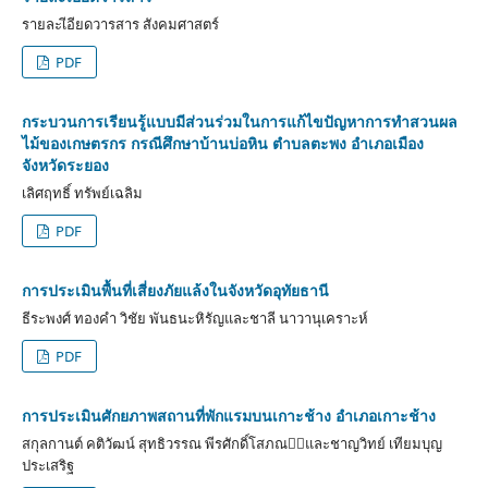
รายละเีอียดวารสาร สังคมศาสตร์
PDF
กระบวนการเรียนรู้แบบมีส่วนร่วมในการแก้ไขปัญหาการทำสวนผล
ไม้ของเกษตรกร กรณีศึกษาบ้านบ่อหิน ตำบลตะพง อำเภอเมือง
จังหวัดระยอง
เลิศฤทธิ์ ทรัพย์เฉลิม
PDF
การประเมินพื้นที่เสี่ยงภัยแล้งในจังหวัดอุทัยธานี
ธีระพงศ์ ทองคำ วิชัย พันธนะหิรัญและชาลี นาวานุเคราะห์
PDF
การประเมินศักยภาพสถานที่พักแรมบนเกาะช้าง อำเภอเกาะช้าง
สกุลกานต์ คติวัฒน์ สุทธิวรรณ พีรศักดิ์โสภณและชาญวิทย์ เทียมบุญ
ประเสริฐ