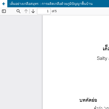
เค็มอย่างเกลือสมุทร : การผลิตเกลือด้วยภูมิปัญญาพื้นบ้าน