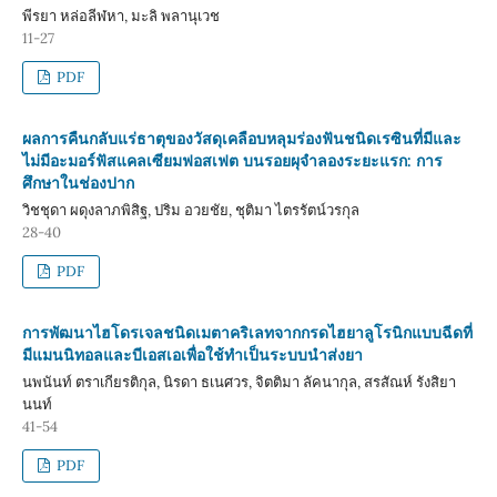
พีรยา หล่อลีฬหา, มะลิ พลานุเวช
11-27
PDF
ผลการคืนกลับแร่ธาตุของวัสดุเคลือบหลุมร่องฟันชนิดเรซินที่มีและ
ไม่มีอะมอร์ฟัสแคลเซียมฟอสเฟต บนรอยผุจำลองระยะแรก: การ
ศึกษาในช่องปาก
วิชชุดา ผดุงลาภพิสิฐ, ปริม อวยชัย, ชุติมา ไตรรัตน์วรกุล
28-40
PDF
การพัฒนาไฮโดรเจลชนิดเมตาคริเลทจากกรดไฮยาลูโรนิกแบบฉีดที่
มีแมนนิทอลและบีเอสเอเพื่อใช้ทำเป็นระบบนำส่งยา
นพนันท์ ตราเกียรติกุล, นิรดา ธเนศวร, จิตติมา ลัคนากุล, สรสัณห์ รังสิยา
นนท์
41-54
PDF