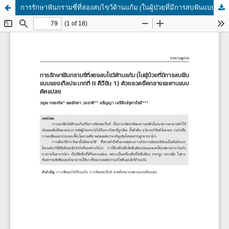
การรักษาฟันกรามซี่ที่สองสบไขว้ด้านแก้ม (ในผู้ป่วยที่มีการสบฟันแบบแองเกิลประเภทที่ II ดิวิชัน 1) ด้วยลวดยึดกลางเพดานแบบดัดแปลง