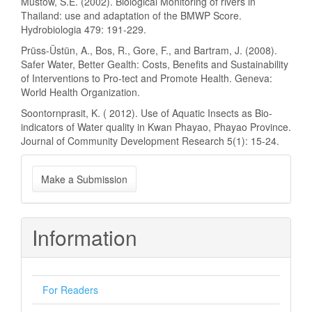
Mustow, S.E. (2002). Biological Monitoring of rivers in
Thailand: use and adaptation of the BMWP Score.
Hydrobiologia 479: 191-229.
Prüss-Üstün, A., Bos, R., Gore, F., and Bartram, J. (2008).
Safer Water, Better Gealth: Costs, Benefits and Sustainability
of Interventions to Pro-tect and Promote Health. Geneva:
World Health Organization.
Soontornprasit, K. ( 2012). Use of Aquatic Insects as Bio-
indicators of Water quality in Kwan Phayao, Phayao Province.
Journal of Community Development Research 5(1): 15-24.
Make
Make a Submission
a
Submission
Information
For Readers