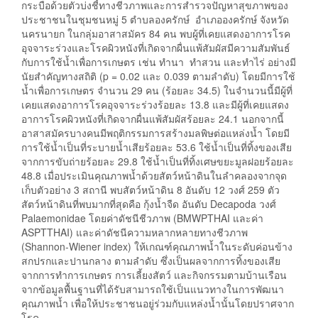
กระบือด้วยตัวบ่งชี้ทางชีวภาพและการสำรวจปัญหาสุขภาพของ
ประชาชนในชุมชนหมู่ 5 ตำบลองครักษ์ อำเภอองครักษ์ จังหวัด
นครนายก ในกลุ่มอาสาสมัคร 84 คน พบผู้ที่เคยแสดงอาการโรค
อุจจาระร่วงและโรคผิวหนังที่เกิดจากผื่นแพ้สัมผัสมีความสัมพันธ์
กับการใช้น้ำเพื่อการเกษตร เช่น ทำนา ทำสวน และทำไร่ อย่างมี
นัยสำคัญทางสถิติ (p = 0.02 และ 0.039 ตามลำดับ) โดยมีการใช้
น้ำเพื่อการเกษตร จำนวน 29 คน (ร้อยละ 34.5) ในจำนวนนี้มีผู้ที่
เคยแสดงอาการโรคอุจจาระร่วงร้อยละ 13.8 และมีผู้ที่เคยแสดง
อาการโรคผิวหนังที่เกิดจากผื่นแพ้สัมผัสร้อยละ 24.1 นอกจากนี้
อาสาสมัครบางคนมีพฤติกรรมการสร้างมลพิษต่อแหล่งน้ำ โดยมี
การใช้น้ำเป็นที่ระบายน้ำเสียร้อยละ 53.6 ใช้น้ำเป็นที่ทิ้งของเสีย
จากการขับถ่ายร้อยละ 29.8 ใช้น้ำเป็นที่ทิ้งเศษขยะมูลฝอยร้อยละ
48.8 เมื่อประเมินคุณภาพน้ำด้วยสัตว์หน้าดินในลำคลองจากจุด
เก็บตัวอย่าง 3 สถานี พบสัตว์หน้าดิน 8 อันดับ 12 วงศ์ 259 ตัว
สัตว์หน้าดินที่พบมากที่สุดคือ กุ้งน้ำจืด อันดับ Decapoda วงศ์
Palaemonidae โดยค่าดัชนีชีวภาพ (BMWPTHAI และค่า
ASPTTHAI) และค่าดัชนีความหลากหลายทางชีวภาพ
(Shannon-Wiener index) ให้เกณฑ์คุณภาพน้ำในระดับค่อนข้าง
สกปรกและปานกลาง ตามลำดับ ซึ่งเป็นผลจากการทิ้งของเสีย
จากการทำการเกษตร การเลี้ยงสัตว์ และกิจกรรมตามบ้านเรือน
จากข้อมูลพื้นฐานที่ได้รับสามารถใช้เป็นแนวทางในการพัฒนา
คุณภาพน้ำ เพื่อให้ประชาชนอยู่ร่วมกับแหล่งน้ำนั้นโดยปราศจาก
โรค