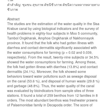
คำสำคัญ: ชุมชน สุขภาพ ดัชนีชีวภาพ ดัชนีความหลากหลายทาง
ชีวภาพ
Abstract
The studies are the estimation of the water quality in the Sisa
Krabue canal by using biological indicators and the survey of
health problems in eighty-four subjects in Moo 5 community,
Tambol Ongkharak, Amphoe Ongkharak of Nakhonnayok
province. It found that the folk who had gotten illness with
diarrhea and contact dermatitis significantly associated with
the water consumptions for farming (p = 0.02 and 0.039,
respectively). From the result, twenty-nine subjects or 34.5%
showed the water consumptions for farming. Among these,
the folk had gotten illness with diarrhea (13.8%) and contact
dermatitis (24.1%). Moreover, the folk showed some
behaviors toward water pollutions such as sewage disposal
on the canal (53.6 %), and disposal of human waste (29.8 %)
and garbage (48.8%). Thus, the water quality of the canal
was evaluated by bioindicators from sample sites of three
stations. It found a total of 259 benthos from 12 families in 8
orders. The most abundant benthos was freshwater prawns
of Palaemonidae family in Decapoda order. The score of