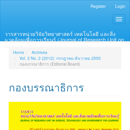
Main
Register
Login
Navigation
Main
Toggl
Content
naviga
Sidebar
วารสารหน่วยวิจัยวิทยาศาสตร์ เทคโนโลยี และสิ่ง
แวดล้อมเพื่อการเรียนรู้ (Journal of Research Unit on
Science, Technology and Environment for Learning)
Home
Archives
Vol. 3 No. 2 (2012): กรกฎาคม-ธันวาคม 2555
กองบรรณาธิการ (Editorial Board)
กองบรรณาธิการ
Article
Sidebar