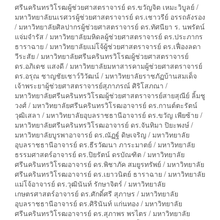
ศรีนครินทรวิโรฒผู้ช่วยศาสตราจารย์ ดร.ขวัญจิต เหมะวิบูลย์ /
มหาวิทยาลัยนเรศวรผู้ช่วยศาสตราจารย์ ดร.เชาวรีย์ อรรถลังรอง
/ มหาวิทยาลัยศิลปากรผู้ช่วยศาสตราจารย์ ดร.ทัศนียา ร. นพรัตน์
แจ่มจำรัส / มหาวิทยาลัยมหิดลผู้ช่วยศาสตราจารย์ ดร.ประภากร
ธาราฉาย / มหาวิทยาลัยแม่โจ้ผู้ช่วยศาสตราจารย์ ดร.เฟื่องลดา
วีระสัย / มหาวิทยาลัยศรีนครินทรวิโรฒผู้ช่วยศาสตราจารย์
ดร.อภิเดช แสงดี / มหาวิทยาลัยมหาสารคามผู้ช่วยศาสตราจารย์
ดร.อรุณ ชาญชัยเชาว์วิวัฒน์ / มหาวิทยาลัยราชภัฏบ้านสมเด็จ
เจ้าพระยาผู้ช่วยศาสตราจารย์สุภาภรณ์ ศิริโสภณา /
มหาวิทยาลัยศรีนครินทรวิโรฒผู้ช่วยศาสตราจารย์สายสุณีย์ ลิ้มชู
วงศ์ / มหาวิทยาลัยศรีนครินทรวิโรฒอาจารย์ ดร.กานต์ตะรัตน์
วุฒิเสลา / มหาวิทยาลัยอุบลราชธานีอาจารย์ ดร.ขวัญ เพียซ้าย /
มหาวิทยาลัยศรีนครินทรวิโรฒอาจารย์ ดร.จันทิมา ปิยะพงษ์ /
มหาวิทยาลัยบูรพาอาจารย์ ดร.ณัฏฐ์ ดิษเจริญ / มหาวิทยาลัย
อุบลราชธานีอาจารย์ ดร.ธีรวัฒนา ภาระมาตย์ / มหาวิทยาลัย
ธรรมศาสตร์อาจารย์ ดร.ปิยรัตน์ ดรบัณฑิต / มหาวิทยาลัย
ศรีนครินทรวิโรฒอาจารย์ ดร.พิชาภัค สมยูรทรัพย์ / มหาวิทยาลัย
ศรีนครินทรวิโรฒอาจารย์ ดร.เยาวนิตย์ ธาราฉาย / มหาวิทยาลัย
แม่โจ้อาจารย์ ดร.วุฒินันท์ รักษาจิตร์ / มหาวิทยาลัย
เกษตรศาสตร์อาจารย์ ดร.ศักดิ์ศรี สุภาษร / มหาวิทยาลัย
อุบลราชธานีอาจารย์ ดร.ศิรินันท์ แก่นทอง / มหาวิทยาลัย
ศรีนครินทรวิโรฒอาจารย์ ดร.สุภาพร พรไตร / มหาวิทยาลัย