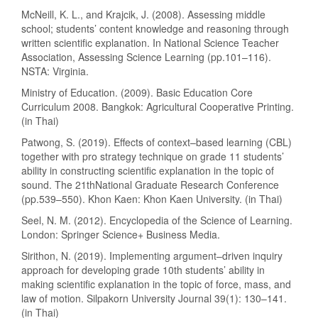
McNeill, K. L., and Krajcik, J. (2008). Assessing middle
school; students’ content knowledge and reasoning through
written scientific explanation. In National Science Teacher
Association, Assessing Science Learning (pp.101–116).
NSTA: Virginia.
Ministry of Education. (2009). Basic Education Core
Curriculum 2008. Bangkok: Agricultural Cooperative Printing.
(in Thai)
Patwong, S. (2019). Effects of context–based learning (CBL)
together with pro strategy technique on grade 11 students’
ability in constructing scientific explanation in the topic of
sound. The 21thNational Graduate Research Conference
(pp.539–550). Khon Kaen: Khon Kaen University. (in Thai)
Seel, N. M. (2012). Encyclopedia of the Science of Learning.
London: Springer Science+ Business Media.
Sirithon, N. (2019). Implementing argument–driven inquiry
approach for developing grade 10th students’ ability in
making scientific explanation in the topic of force, mass, and
law of motion. Silpakorn University Journal 39(1): 130–141.
(in Thai)