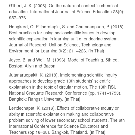
Gilbert, J. K. (2006). On the nature of context in chemical
education. International Jour-nal of Science Education 28(9):
957–976.
Hongkerd, O. Pitiporntapin, S. and Chumnanpuen, P. (2018).
Best practices for using socioscientific issues to develop
scientific explanation in learning unit of endocrine system.
Journal of Research Unit on Science, Technology and
Environment for Learning 9(2): 211–226. (in Thai)
Joyce, B, and Weil, M. (1996). Model of Teaching. 5th ed.
Boston: Allyn and Bacon.
Jutanaruepakit, K. (2018). Implementing scientific inquiry
approaches to develop grade 10th students’ scientific
explanation in the topic of circular motion. The 13th RSU
National Graduate Research Conference (pp. 1741–1753).
Bangkok: Rangsit University. (in Thai)
Lertdechapat, K. (2016). Effects of collaborative inquiry on
ability in scientific explanation making and collaborative
problem solving of lower secondary school students. The 6th
International Conference for Science Educators and
Teachers (pp.16–28). Bangkok, Thailand. (in Thai)