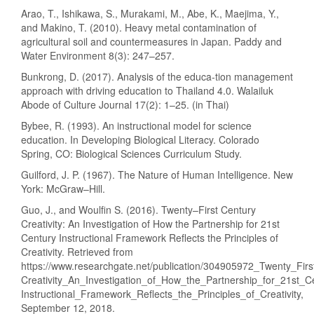
Arao, T., Ishikawa, S., Murakami, M., Abe, K., Maejima, Y.,
and Makino, T. (2010). Heavy metal contamination of
agricultural soil and countermeasures in Japan. Paddy and
Water Environment 8(3): 247–257.
Bunkrong, D. (2017). Analysis of the educa-tion management
approach with driving education to Thailand 4.0. Walailuk
Abode of Culture Journal 17(2): 1–25. (in Thai)
Bybee, R. (1993). An instructional model for science
education. In Developing Biological Literacy. Colorado
Spring, CO: Biological Sciences Curriculum Study.
Guilford, J. P. (1967). The Nature of Human Intelligence. New
York: McGraw–Hill.
Guo, J., and Woulfin S. (2016). Twenty–First Century
Creativity: An Investigation of How the Partnership for 21st
Century Instructional Framework Reflects the Principles of
Creativity. Retrieved from
https://www.researchgate.net/publication/304905972_Twenty_Fir
Creativity_An_Investigation_of_How_the_Partnership_for_21st_C
Instructional_Framework_Reflects_the_Principles_of_Creativity,
September 12, 2018.