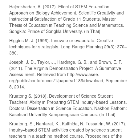
Hajeekhadae, A. (2017). Effect of STEM Edu-cation
Approach on Biology Achievement, Scientific Creativity and
Instructional Satisfaction of Grade 11 Students. Master
Thesis of Education in Teaching Science and Mathematics.
Songkla: Prince of Songkla University. (in Thai)
Higgins M. J. (1996). Innovate or evaporate: Creative
techniques for strategists. Long Range Planning 29(3): 370–
380.
Joseph, J. D., Taylor, J., Hardinge, G. B., and Brown, E. F.
(2011). The Virginia Demonstration Project–A Summative
Assess-ment. Retrieved from http://www.asee.
org/public/conferences/1/papers/1186/download, September
8, 2014.
Kruatong S. (2018). Development of Science Student
Teachers’ Ability in Preparing STEM Inquiry–based Lessons.
Doctoral Dissertation in Science Education. Nakhon Pathom:
Kasetsart Univertity Kampaengsean Campus. (in Thai)
Kruatong, S., Nantarat, K., Kulthida, N. Tussatrin, W. (2017).
Inquiry–based STEM activities created by science student
teachers in a teaching method course. Proceedings of the