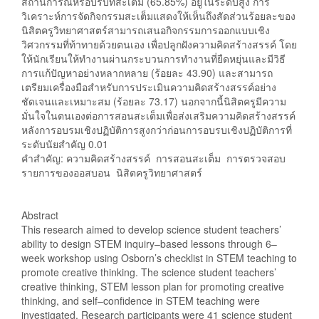
สถานการณ์หรือบริบทสะเต็ม (65.85%) อยู่ในระดับสูง การ
วิเคราะห์การจัดกิจกรรมสะเต็มแสดงให้เห็นถึงสัดส่วนร้อยละของ
นิสิตครูวิทยาศาสตร์สามารถเสนอกิจกรรมการออกแบบเชิง
วิศวกรรมที่ท้าทายด้วยตนเอง เพื่อปลูกฝังความคิดสร้างสรรค์ โดย
ให้นักเรียนให้ทำงานผ่านกระบวนการทำงานที่ยืดหยุ่นและมีวิธี
การแก้ปัญหาอย่างหลากหลาย (ร้อยละ 43.90) และสามารถ
เตรียมเครื่องมือสำหรับการประเมินความคิดสร้างสรรค์อย่าง
ชัดเจนและเหมาะสม (ร้อยละ 73.17) นอกจากนี้นิสิตครูมีความ
มั่นใจในตนเองต่อการสอนสะเต็มเพื่อส่งเสริมความคิดสร้างสรรค์
หลังการอบรมเชิงปฏิบัติการสูงกว่าก่อนการอบรบเชิงปฏิบัติการที่
ระดับนัยสำคัญ 0.01
คำสำคัญ: ความคิดสร้างสรรค์ การสอนสะเต็ม การตรวจสอบ
รายการของออสบอน นิสิตครูวิทยาศาสตร์
Abstract
This research aimed to develop science student teachers’
ability to design STEM inquiry–based lessons through 6–
week workshop using Osborn’s checklist in STEM teaching to
promote creative thinking. The science student teachers’
creative thinking, STEM lesson plan for promoting creative
thinking, and self–confidence in STEM teaching were
investigated. Research participants were 41 science student