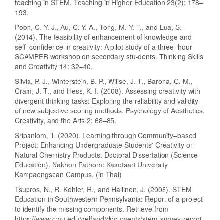
teaching in STEM. Teaching in Higher Education 23(2): 178–
193.
Poon, C. Y. J., Au, C. Y. A., Tong, M. Y. T., and Lua, S.
(2014). The feasibility of enhancement of knowledge and
self–confidence in creativity: A pilot study of a three–hour
SCAMPER workshop on secondary stu-dents. Thinking Skills
and Creativity 14: 32–40.
Silvia, P. J., Winterstein, B. P., Willse, J. T., Barona, C. M.,
Cram, J. T., and Hess, K. I. (2008). Assessing creativity with
divergent thinking tasks: Exploring the reliability and validity
of new subjective scoring methods. Psychology of Aesthetics,
Creativity, and the Arts 2: 68–85.
Sripanlom, T. (2020). Learning through Community–based
Project: Enhancing Undergraduate Students' Creativity on
Natural Chemistry Products. Doctoral Dissertation (Science
Education). Nakhon Pathom: Kasetsart University
Kampaengsean Campus. (in Thai)
Tsupros, N., R. Kohler, R., and Hallinen, J. (2008). STEM
Education in Southwestern Pennsylvania: Report of a project
to identify the missing components. Retrieve from
https://www.cmu.edu/gelfand/documents/stem-survey-report-