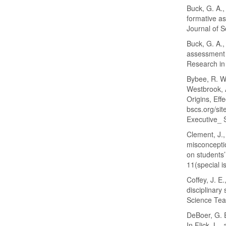
Buck, G. A.,
formative as
Journal of 
Buck, G. A.,
assessment d
Research in
Bybee, R. W.,
Westbrook, 
Origins, Eff
bscs.org/sit
Executive_ 
Clement, J.,
misconceptio
on students’
11(special 
Coffey, J. E
disciplinary
Science Tea
DeBoer, G. E
In Flick, L.