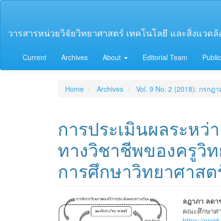
Main
Navigation
Main
วารสารหน่วยวิจัยวิทยาศาสตร์ เทคโนโลยี และสิ่งแวดล้อม
Content
Sidebar
Current
Archives
About
Editorial Team
Public
Home
Archives
Vol. 9 No. 2 (2018): กรกฎ
การประเมินผลระหว่างเ
ทางวิชาชีพของครูวิ
การศึกษาวิทยาศาสตร
Article
Main
ลฎาภา ลดาช
คณะศึกษาศาส
https://orc