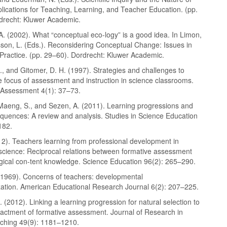
lications for Teaching, Learning, and Teacher Education. (pp.
drecht: Kluwer Academic.
A. (2002). What “conceptual eco-logy” is a good idea. In Limon,
son, L. (Eds.). Reconsidering Conceptual Change: Issues in
Practice. (pp. 29–60). Dordrecht: Kluwer Academic.
., and Gitomer, D. H. (1997). Strategies and challenges to
e focus of assessment and instruction in science classrooms.
 Assessment 4(1): 37–73.
 Maeng, S., and Sezen, A. (2011). Learning progressions and
-quences: A review and analysis. Studies in Science Education
182.
12). Teachers learning from professional development in
science: Reciprocal relations between formative assessment
ical con-tent knowledge. Science Education 96(2): 265–290.
. (1969). Concerns of teachers: developmental
zation. American Educational Research Journal 6(2): 207–225.
. (2012). Linking a learning progression for natural selection to
nactment of formative assessment. Journal of Research in
ching 49(9): 1181–1210.