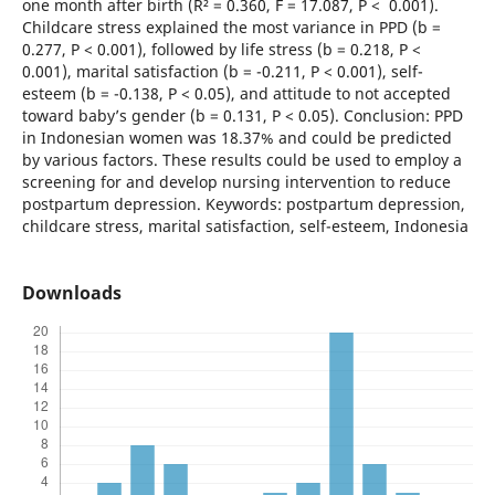
one month after birth (R² = 0.360, F = 17.087, P < 0.001).
Childcare stress explained the most variance in PPD (b =
0.277, P < 0.001), followed by life stress (b = 0.218, P <
0.001), marital satisfaction (b = -0.211, P < 0.001), self-
esteem (b = -0.138, P < 0.05), and attitude to not accepted
toward baby’s gender (b = 0.131, P < 0.05). Conclusion: PPD
in Indonesian women was 18.37% and could be predicted
by various factors. These results could be used to employ a
screening for and develop nursing intervention to reduce
postpartum depression. Keywords: postpartum depression,
childcare stress, marital satisfaction, self-esteem, Indonesia
Downloads