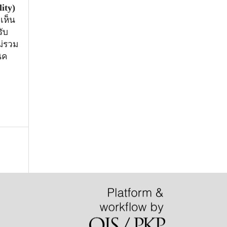
ity)
เห็น
ับ
ม่รวม
ิค