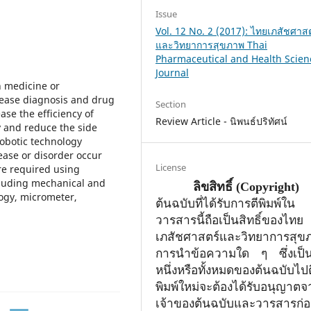
Issue
Vol. 12 No. 2 (2017): ไทยเภสัชศาสต
และวิทยาการสุขภาพ Thai
Pharmaceutical and Health Scien
Journal
n medicine or
sease diagnosis and drug
Section
ease the efficiency of
Review Article - นิพนธ์ปริทัศน์
ry and reduce the side
robotic technology
ease or disorder occur
License
re required using
cluding mechanical and
ลิขสิทธิ์
(Copyright)
ogy, micrometer,
ต้นฉบับที่ได้รับการตีพิมพ์ใน
วารสารนี้ถือเป็นสิทธิ์ของไทย
เภสัชศาสตร์และวิทยาการสุข
การนำข้อความใด ๆ ซึ่งเป็
หนึ่งหรือทั้งหมดของต้นฉบับไปต
พิมพ์ใหม่จะต้องได้รับอนุญาตจ
เจ้าของ
ต้นฉบับและวารสารก่