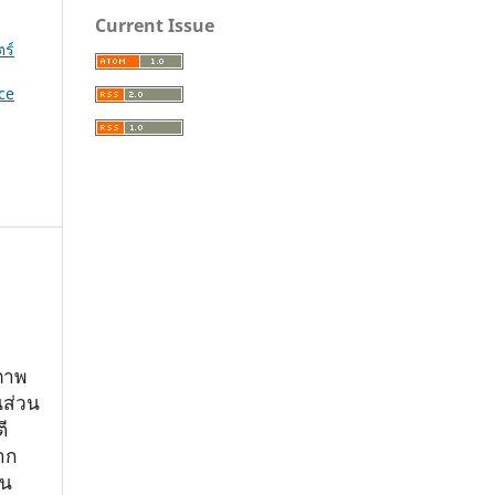
Current Issue
ร์
ce
ภาพ
นส่วน
ี
าก
อน