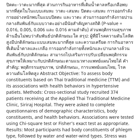
ปิตตะ-วาตะมากที่สุด ส่วนการกินอาหารที่เติมน้ำตาลหรือเกลือพบ
มากที่สุดในในแบบเสมหะ วาตะ-เสมหะ ปิตตะ-เสมหะ การออกกำลัง
กายอย่างหนักพบในแบบปิตตะ และวาตะ ส่วนการออกกำลังกายปาน
กลางสัมพันธ์กับแบบวาตะอย่างมีนัยสำคัญทางสถิติ (P-value =
0.016, 0.005, 0.006 และ 0.016 ตามลำดับ) ส่วนพฤติกรรมสุขภาพ
ด้านอื่นไม่พบว่าสัมพันธ์ปกติลักษณะใด สรุป: ผู้ที่มีโรคความดันโลหิต
สูงมีปกติลักษณะแบบเสมหะมากที่สุด และความเครียด การกินอาหาร
ที่เติมน้ำตาลและเกลือ การออกกำลังกายทั้งหนักและปานกลางล้วน
สัมพันธ์กับปกติลักษณะ สามารถไปเสริมการปรับเปลี่ยนพฤติกรรม
สุขภาพให้เหมาะกับปกติลักษณะตามแนวทางแพทย์แผนไทยได้ คำ
สำคัญ: พฤติกรรมสุขภาพ, ปกติลักษณะ, การแพทย์แผนไทย, โรค
ความดันโลหิตสูง Abstract Objective: To assess body
constituents based on Thai traditional medicine (TTM) and
its associations with health behaviors in hypertensive
patiets. Methods: Cross-sectional study recruited 374
patients receiving at the Applied Thai Traditional Medicine
Clinic, Siriraj Hospital. They were asked to complete
questionnaires of demographic characteristics, body
constituents, and health behaviors. Associations were tested
using Chi-square test or Fisher’s exact test as appropriate.
Results: Most participants had body constituents of phlegm
type, followed by water and water-wind types. Stress was