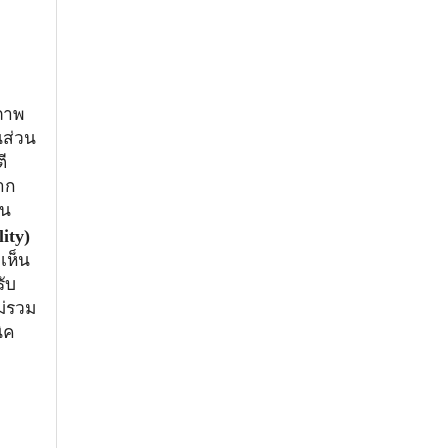
ภาพ
นส่วน
ี
าก
อน
ity)
เห็น
ับ
ม่รวม
ิค