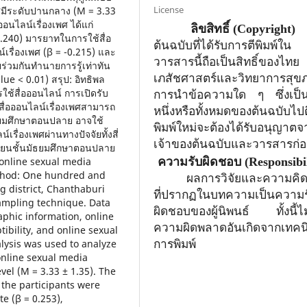
License
เพศมีระดับปานกลาง (M = 3.33
ออนไลน์เรื่องเพศ ได้แก่
ลิขสิทธิ์
(Copyright)
-0.240) มารยาทในการใช้สื่อ
ต้นฉบับที่ได้รับการตีพิมพ์ใน
เรื่องเพศ (β = -0.215) และ
วารสารนี้ถือเป็นสิทธิ์ของไทย
ยร่วมกันทำนายการรู้เท่าทัน
เภสัชศาสตร์และวิทยาการสุข
lue < 0.01) สรุป: อิทธิพล
ใช้สื่อออนไลน์ การเปิดรับ
การนำข้อความใด ๆ ซึ่งเป็
สื่อออนไลน์เรื่องเพศสามารถ
หนึ่งหรือทั้งหมดของต้นฉบับไปต
ัธยมศึกษาตอนปลาย อาจใช้
พิมพ์ใหม่จะต้องได้รับอนุญาตจ
์เรื่องเพศผ่านทางปัจจัยทั้งสี่
เจ้าของ
ต้นฉบับและวารสารก่
กเรียนชั้นมัธยมศึกษาตอนปลาย
 online sexual media
ความรับผิดชอบ
(Responsibil
ethod: One hundred and
ผลการวิจัยและความคิด
g district, Chanthaburi
ที่ปรากฏในบทความเป็นความร
ampling technique. Data
ผิดชอบของผู้นิพนธ์ ทั้งนี้ไ
phic information, online
ความผิดพลาดอันเกิดจากเทคน
tibility, and online sexual
alysis was used to analyze
การพิมพ์
 online sexual media
vel (M = 3.33 ± 1.35). The
f the participants were
te (β = 0.253),