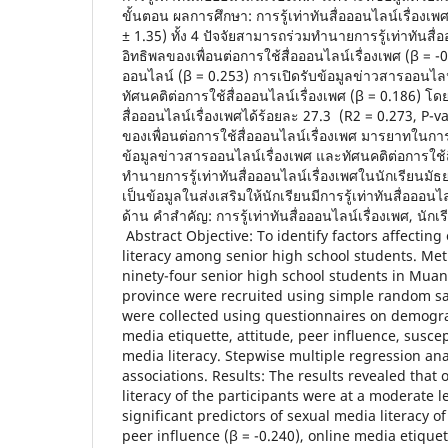
ขั้นตอน ผลการศึกษา: การรู้เท่าทันสื่อออนไลน์เรื่อง
± 1.35) ทั้ง 4 ปัจจัยสามารถร่วมทำนายการรู้เท่าทันสื่อ
อิทธิพลของเพื่อนต่อการใช้สื่อออนไลน์เรื่องเพศ (β = 
ออนไลน์ (β = 0.253) การเปิดรับข้อมูลข่าวสารออนไลน์
ทัศนคติต่อการใช้สื่อออนไลน์เรื่องเพศ (β = 0.186) โด
สื่อออนไลน์เรื่องเพศได้ร้อยละ 27.3 (R2 = 0.273, P-va
ของเพื่อนต่อการใช้สื่อออนไลน์เรื่องเพศ มารยาทในการ
ข้อมูลข่าวสารออนไลน์เรื่องเพศ และทัศนคติต่อการใช้
ทำนายการรู้เท่าทันสื่อออนไลน์เรื่องเพศในนักเรียนม
เป็นข้อมูลในส่งเสริมให้นักเรียนมีการรู้เท่าทันสื่อออนไลน
ด้าน คำสำคัญ: การรู้เท่าทันสื่อออนไลน์เรื่องเพศ, นั
Abstract Objective: To identify factors affecting
literacy among senior high school students. M
ninety-four senior high school students in Muan
province were recruited using simple random s
were collected using questionnaires on demogra
media etiquette, attitude, peer influence, suscep
media literacy. Stepwise multiple regression an
associations. Results: The results revealed that
literacy of the participants were at a moderate le
significant predictors of sexual media literacy o
peer influence (β = -0.240), online media etiquet