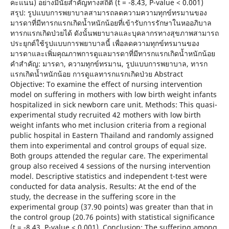
คะแนน) อย่างมีนัยสำคัญทางสถิติ (t = -8.43, P-value < 0.001)
สรุป: รูปแบบการพยาบาลสามารถลดความความทุกข์ทรมานของ
มารดาที่มีทารกแรกเกิดน้ำหนักน้อยที่เข้ารับการรักษาในหออภิบาล
ทารกแรกเกิดป่วยได้ ดังนั้นพยาบาลและบุคลากรทางสุขภาพสามารถ
ประยุกต์ใช้รูปแบบการพยาบาลนี้ เพื่อลดความทุกข์ทรมานของ
มารดาและเพิ่มคุณภาพการดูแลมารดาที่มีทารกแรกเกิดน้ำหนักน้อย
คำสำคัญ: มารดา, ความทุกข์ทรมาน, รูปแบบการพยาบาล, ทารก
แรกเกิดน้ำหนักน้อย การดูแลทารกแรกเกิดป่วย Abstract
Objective: To examine the effect of nursing intervention
model on suffering in mothers with low birth weight infants
hospitalized in sick newborn care unit. Methods: This quasi-
experimental study recruited 42 mothers with low birth
weight infants who met inclusion criteria from a regional
public hospital in Eastern Thailand and randomly assigned
them into experimental and control groups of equal size.
Both groups attended the regular care. The experimental
group also received 4 sessions of the nursing intervention
model. Descriptive statistics and independent t-test were
conducted for data analysis. Results: At the end of the
study, the decrease in the suffering score in the
experimental group (37.90 points) was greater than that in
the control group (20.76 points) with statistical significance
(t = -8.43, P-value < 0.001). Conclusion: The suffering among