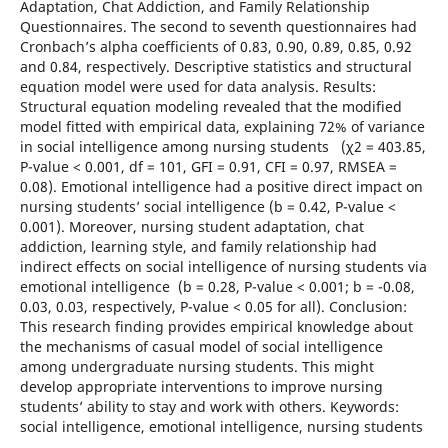
Adaptation, Chat Addiction, and Family Relationship
Questionnaires. The second to seventh questionnaires had
Cronbach’s alpha coefficients of 0.83, 0.90, 0.89, 0.85, 0.92
and 0.84, respectively. Descriptive statistics and structural
equation model were used for data analysis. Results:
Structural equation modeling revealed that the modified
model fitted with empirical data, explaining 72% of variance
in social intelligence among nursing students (χ2 = 403.85,
P-value < 0.001, df = 101, GFI = 0.91, CFI = 0.97, RMSEA =
0.08). Emotional intelligence had a positive direct impact on
nursing students’ social intelligence (b = 0.42, P-value <
0.001). Moreover, nursing student adaptation, chat
addiction, learning style, and family relationship had
indirect effects on social intelligence of nursing students via
emotional intelligence (b = 0.28, P-value < 0.001; b = -0.08,
0.03, 0.03, respectively, P-value < 0.05 for all). Conclusion:
This research finding provides empirical knowledge about
the mechanisms of casual model of social intelligence
among undergraduate nursing students. This might
develop appropriate interventions to improve nursing
students’ ability to stay and work with others. Keywords:
social intelligence, emotional intelligence, nursing students