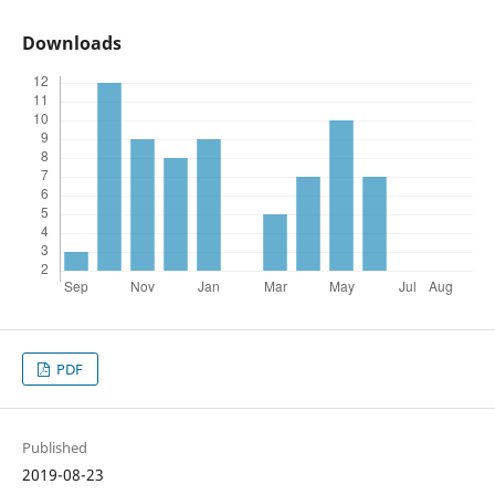
Downloads
PDF
Published
2019-08-23