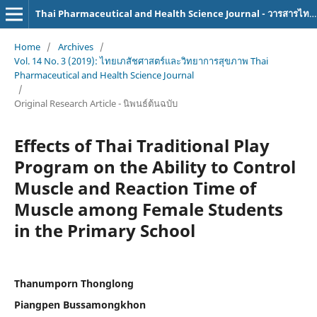
Thai Pharmaceutical and Health Science Journal - วารสารไทยเภสัชศาสตร์และวิทยาการสุขภาพ
Home
/
Archives
/
Vol. 14 No. 3 (2019): ไทยเภสัชศาสตร์และวิทยาการสุขภาพ Thai
Pharmaceutical and Health Science Journal
/
Original Research Article - นิพนธ์ต้นฉบับ
Effects of Thai Traditional Play
Program on the Ability to Control
Muscle and Reaction Time of
Muscle among Female Students
in the Primary School
Thanumporn Thonglong
Piangpen Bussamongkhon