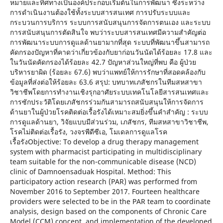
หมายและทิศทางเป็นองค์ประกอบเริ่มต้นในการพัฒนา ซึ่งระหว่าง
การดำเนินงานต้องใช้ทั้งระบบสารสนเทศ การปรับระบบและ
กระบวนการบริการ ระบบการสนับสนุนการจัดการตนเอง และระบบ
การสนับสนุนการตัดสินใจ พบว่าระบบสารสนเทศมีความสำคัญต่อ
การพัฒนาระบบการดูแลด้านยามากที่สุด ระบบที่พัฒนาขึ้นสามารถ
คัดกรองปัญหาที่คาดว่าเกี่ยวข้องกับยาก่อนวันนัดได้ร้อยละ 17.8 และ
ในวันนัดคัดกรองได้ร้อยละ 42.7 ปัญหาส่วนใหญ่ที่พบ คือ ผู้ป่วย
บริหารยาผิด (ร้อยละ 67.6) พบว่าแพทย์ให้การรักษาที่สอดคล้องกับ
ข้อมูลที่ส่งต่อให้ร้อยละ 63.6 สรุป: บทบาทเภสัชกรในทีมสหสาขา
วิชาชีพโดยการทำงานเชิงรุกอาศัยระบบเทคโนโลยีสารสนเทศและ
การซักประวัติโดยเภสัชกรร่วมกันสามารถสนับสนุนให้การจัดการ
ด้านยาในผู้ป่วยโรคติดต่อเรื้อรังได้เหมาะสมยิ่งขึ้นคำสำคัญ : ระบบ
การดูแลด้านยา, วิจัยแบบมีส่วนร่วม, เภสัชกร, ทีมสหสาขาวิชาชีพ,
โรคไม่ติดต่อเรื้อรัง, วงจรพีดีซีเอ, โมเดลการดูแลโรค
เรื้อรังObjective: To develop a drug therapy management
system with pharmacist participating in multidisciplinary
team suitable for the non-communicable disease (NCD)
clinic of Damnoensaduak Hospital. Method: This
participatory action research (PAR) was performed from
November 2016 to September 2017. Fourteen healthcare
providers were selected to be in the PAR team to coordinate
analysis, design based on the components of Chronic Care
Model (CCM) concept, and implementation of the developed