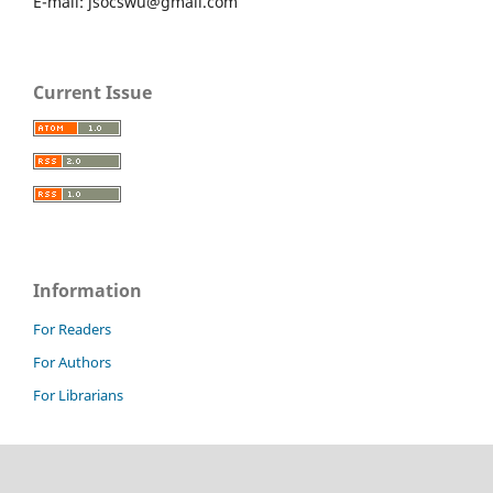
E-mail: jsocswu@gmail.com
Current Issue
Information
For Readers
For Authors
For Librarians