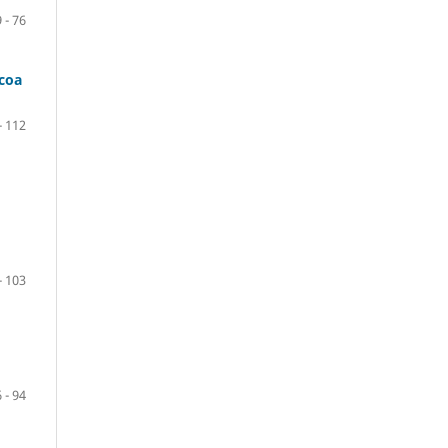
 - 76
ocoa
- 112
- 103
 - 94