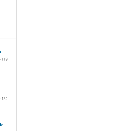
a
- 119
- 132
ic